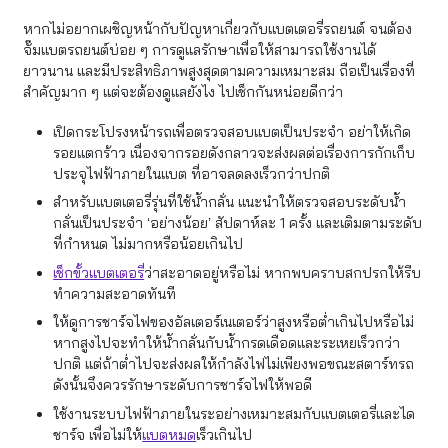
หากไม่อยากเผชิญหน้ากับปัญหาเกี่ยวกับแบตเตอรี่รถยนต์ จนต้อง
จั๊มแบตรถยนต์บ่อย ๆ การดูแลรักษาเพื่อให้สามารถใช้งานได้
ยาวนาน และมีประสิทธิภาพสูงสุดตามความเหมาะสม ถือเป็นเรื่องที่
สำคัญมาก ๆ แต่จะต้องดูแลยังไง ไปเช็กกันหน่อยดีกว่า
เปิดกระโปรงหน้ารถเพื่อตรวจสอบแบตเป็นประจำ อย่าให้เกิด
รอยแตกร้าว เนื่องจากรอยดังกลาวจะส่งผลต่อเรื่องการกักเก็บ
ประจุไฟฟ้าภายในแบต ที่อาจลดลงเร็วกว่าปกติ
สำหรับแบตเตอรี่รุ่นที่ใช้น้ำกลั่น แนะนำให้ตรวจสอบระดับน้ำ
กลั่นเป็นประจำ ‘อย่างน้อย’ สัปดาห์ละ 1 ครั้ง และเติมตามระดับ
ที่กำหนด ไม่มากหรือน้อยเกินไป
เช็กขั้วแบตเตอรี่
ว่าสะอาดอยู่หรือไม่ หากพบคราบสกปรกให้รีบ
ทำความสะอาดทันที
ให้ดูการชาร์จไฟของอัลเตอร์เนเตอร์ว่าสูงหรือต่ำเกินไปหรือไม่
หากสูงไปจะทำให้น้ำกลั่นกับน้ำกรดเดือดและระเหยเร็วกว่า
ปกติ แต่ถ้าต่ำไปจะส่งผลให้กำลังไฟไม่เพียงพอขณะสตาร์ทรถ
ดังนั้นจึงควรรักษาระดับการชาร์จไฟให้พอดี
ใช้งานระบบไฟฟ้าภายในระอย่างเหมาะสมกับแบตเตอรี่และได
ชาร์จ เพื่อไม่ให้
แบตหมด
เร็วเกินไป