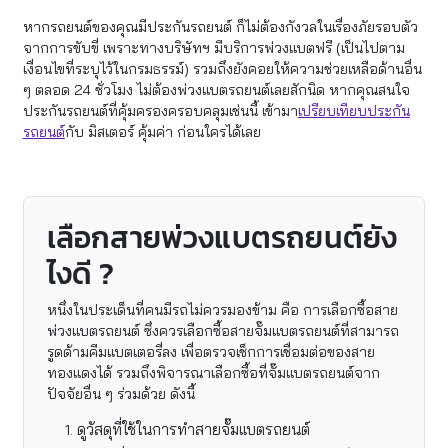
หากรถยนต์ของคุณมีประกันรถยนต์ ก็ไม่ต้องกังวลในเรื่องภัยรอบตัว
จากการขับขี่ เพราะทางบริษัทฯ มีบริการพ่วงแบตฟรี (เป็นไปตาม
เงื่อนไขที่ระบุไว้ในกรมธรรม์) รวมถึงยังคอยให้ความช่วยเหลือด้านอื่น
ๆ ตลอด 24 ชั่วโมง ไม่ต้องพ่วงแบตรถยนต์เลยสักนิด หากคุณสนใจ
ประกันรถยนต์ที่คุ้มครองครอบคลุมเช่นนี้ เข้ามา
เปรียบเทียบประกัน
รถยนต์
กับ มิสเตอร์ คุ้มค่า ก่อนใครได้เลย
เลือกสายพ่วงแบตรถยนต์ยัง
ไงดี ?
หนึ่งในประเด็นที่คนมีรถไม่ควรมองข้าม คือ การเลือกซื้อสาย
พ่วงแบตรถยนต์ ซึ่งควรเลือกซื้อสายจั๊มแบตรถยนต์ที่สามารถ
รูดด้ามคีมแบตเตอรี่ลง เพื่อตรวจเช็กการเชื่อมต่อของสาย
ทองแดงได้ รวมถึงพิจารณาเลือกซื้อที่จั๊มแบตรถยนต์จาก
ปัจจัยอื่น ๆ ร่วมด้วย ดังนี้
ดูวัสดุที่ใช้ในการทำสายจั๊มแบตรถยนต์