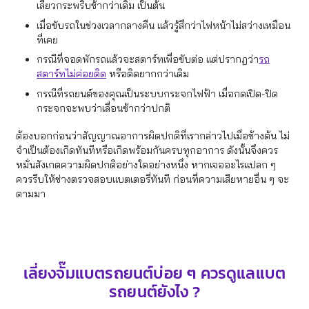
เลี้ยวกระพริบช้ากว่าเดิม เป็นต้น
เมื่อขับรถในช่วงเวลากลางคืน แล้วรู้สึกว่าไฟหน้าไม่สว่างเหมือน
ที่เคย
กรณีที่จอดพักรถแล้วจะสตาร์ทเพื่อขับต่อ แต่ปรากฏว่า
รถ
สตาร์ทไม่ค่อยติด
หรือติดยากกว่าเดิม
กรณีที่รถยนต์ของคุณเป็นระบบกระจกไฟฟ้า เมื่อกดเปิด-ปิด
กระจกจะพบว่าเลื่อนช้ากว่าปกติ
ต้องบอกก่อนว่าสัญญาณอาการผิดปกติที่เรากล่าวไปเมื่อข้างต้น ไม่
จำเป็นต้องเกิดทันทีหรือเกิดพร้อมกันครบทุกอาการ ดังนั้นจึงควร
หมั่นสังเกตความผิดปกติอย่างใดอย่างหนึ่ง หากเจออะไรแปลก ๆ
ควรรีบให้ช่างตรวจสอบแบตเตอรี่ทันที ก่อนที่ความเสียหายอื่น ๆ จะ
ตามมา
เลี่ยงจั๊มแบตรถยนต์บ่อย ๆ ควรดูแลแบต
รถยนต์ยังไง ?