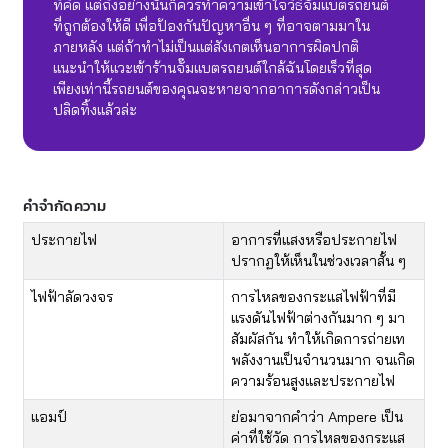
ที่คิด แต่ถึงอย่างนั้นก็ควรทำความเข้าใจวิธีจั๊มแบตรถยนต์
ที่ถูกต้องให้ดี เพื่อป้องกันปัญหาอื่น ๆ ที่อาจตามมาใน
ภายหลัง แต่ถ้าทำไม่เป็นแต่สังเกตเห็นอาการผิดปกติ
แนะนำให้แวะเข้าร้านจั๊มแบตรถยนต์ใกล้ฉันโดยเร็วที่สุด
เพียงเท่านี้รถยนต์ของคุณจะหายจากอาการดังกล่าวเป็น
ปลิดทิ้งแล้วล่ะ
คำจำกัดความ
​​ประกายไฟ
​อาการที่แสงหรือประกายไฟ
ปรากฏให้เห็นในช่วงเวลาสั้น ๆ
​ไฟฟ้าลัดวงจร
​การไหลของกระแสไฟฟ้าที่มี
แรงดันไฟฟ้าต่างกันมาก ๆ มา
สัมผัสกัน ทำให้เกิดการถ่ายเท
พลังงานเป็นจำนวนมาก จนเกิด
ความร้อนสูงและประกายไฟ
​แอมป์
​ย่อมาจากคำว่า Ampere เป็น
ค่าที่ใช้วัด การไหลของกระแส