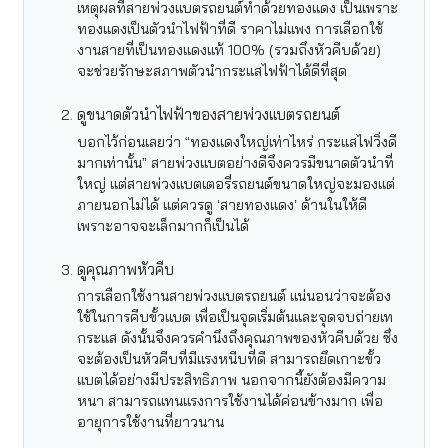
เหตุผลที่สายพ่วงแบตรถยนต์ทำด้วยทองแดง เป็นเพราะ
ทองแดงเป็นตัวนำไฟฟ้าที่ดี ราคาไม่แพง การเลือกใช้
งานสายที่เป็นทองแดงแท้ 100% (รวมถึงหัวคีบด้วย)
จะช่วยรักษะสภาพตัวนำกระแสไฟฟ้าได้ดีที่สุด
ดูขนาดตัวนำไฟฟ้าของสายพ่วงแบตรถยนต์
บอกไว้ก่อนเลยว่า “ทองแดงใหญ่เท่าไหร่ กระแสไฟวิ่งดี
มากเท่านั้น” สายพ่วงแบตอย่างดีจึงควรมีขนาดตัวนำที่
ใหญ่ แต่สายพ่วงแบตเตอรี่รถยนต์ขนาดใหญ่จะมองแต่
ภายนอกไม่ได้ แต่ควรดู ‘สายทองแดง’ ด้านในให้ดี
เพราะอาจจะเล็กมากก็เป็นได้
ดูคุณภาพหัวคีบ
การเลือกใช้งานสายพ่วงแบตรถยนต์ แน่นอนว่าจะต้อง
ใช้ในการคีบขั้วแบต เพื่อเป็นจุดเริ่มต้นและจุดจบถ่ายเท
กระแส ดังนั้นจึงควรคำนึงถึงคุณภาพของหัวคีบด้วย ซึ่ง
จะต้องเป็นหัวคีบที่มีแรงหนีบที่ดี สามารถยึดเกาะขั้ว
แบตได้อย่างมีประสิทธิภาพ นอกจากนี้ยังต้องมีความ
หนา สามารถแทนแรงการใช้งานได้ค่อนข้างมาก เพื่อ
อายุการใช้งานที่ยาวนาน