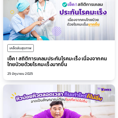
เคล็ดลับสุขภาพ
เช็ค ! สถิติการเคลมประกันโรคมะเร็ง เนื่องจากคน
ไทยป่วยด้วยโรคมะเร็งมากขึ้น
25 มิถุนายน 2025