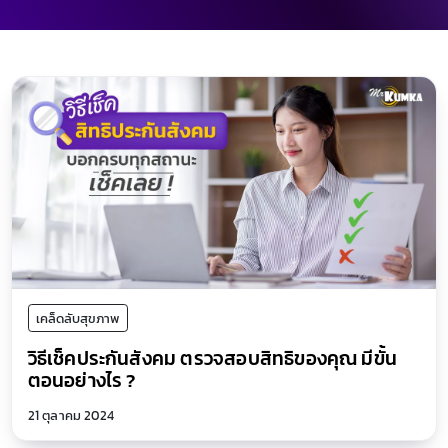
เคล็ดลับสุขภาพ
วิธีเช็คประกันสังคม ตรวจสอบสิทธิของคุณ มีขั้น
ตอนอย่างไร ?
21 ตุลาคม 2024