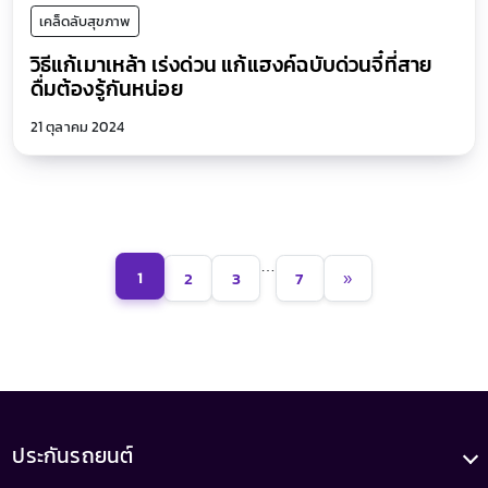
เคล็ดลับสุขภาพ
วิธีแก้เมาเหล้า เร่งด่วน แก้แฮงค์ฉบับด่วนจี๋ที่สาย
ดื่มต้องรู้กันหน่อย
21 ตุลาคม 2024
…
1
2
3
7
»
ประกันรถยนต์