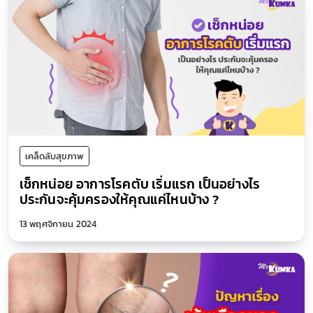
เคล็ดลับสุขภาพ
เช็กหน่อย อาการโรคตับ เริ่มแรก เป็นอย่างไร
ประกันจะคุ้มครองให้คุณแค่ไหนบ้าง ?
13 พฤศจิกายน 2024