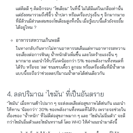
แต่คิดดี ๆ คิดอีกรอบ “โซเดียม” ในที่นี้ ไม่ได้มีแค่ในเกลือเท่านั้น
แต่ยังเหมารวมถึงซีอิ๊ว น้ำปลา หรือเครื่องปรุงอื่น ๆ อีกมากมาย
ที่มีล้วนมีส่วนผสมของโซเดียมสูงทั้งนั้น เมื่อรู้แบบนี้แล้วยังจะยิ้ม
ได้อยู่ไหม ?
อาหารรสหวานเกินพอดี
ในทางกลับกันหากไม่ทานอาหารรสเค็มแต่ทานอาหารรสหวาน
จะเสี่ยงต่อการฟันผุ น้ำหนักตัวเพิ่มขึ้น และโรคร้ายแรงอื่น ๆ
มากมาย แนะนำให้บริโภคน้อยกว่า 5% ของพลังงานทั้งหมดที่
ได้รับ หรือจะ ‘ลด’ ขนมขบเคี้ยว ลูกอม หรือเครื่องดื่มที่มีน้ำตาล
แบบนี้จะถือว่าช่วยลดปริมาณน้ำตาลได้เช่นเดียวกัน
4. ลดปริมาณ ‘ไขมัน’ ที่เป็นอันตราย
“ไขมัน” เมื่อทานเข้าไปมาก ๆ จะส่งผลเสียต่อสุขภาพได้เช่นกัน แนะนำ
ให้ทาน ‘น้อยกว่า’ 30% ของพลังงานทั้งหมดที่ได้รับ เพราะจะช่วยใน
เรื่องของ “น้ำหนัก” ที่ไม่ดีต่อสุขภาพมาก ๆ และ “ไขมันไม่อิ่มตัว” จะดี
กว่าไขมันอิ่มตัวและไขมันทรานส์ โดย WHO ให้คำแนะนำมาดังนี้