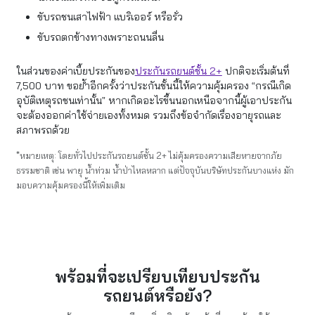
ขับรถชนเสาไฟฟ้า แบริเออร์ หรือรั่ว
ขับรถตกข้างทางเพราะถนนลื่น
ในส่วนของค่าเบี้ยประกันของ
ประกันรถยนต์ชั้น 2+
ปกติจะเริ่มต้นที่
7,500 บาท ขอย้ำอีกครั้งว่าประกันชั้นนี้ให้ความคุ้มครอง “กรณีเกิด
อุบัติเหตุรถชนเท่านั้น” หากเกิดอะไรขึ้นนอกเหนือจากนี้ผู้เอาประกัน
จะต้องออกค่าใช้จ่ายเองทั้งหมด รวมถึงข้อจำกัดเรื่องอายุรถและ
สภาพรถด้วย
*หมายเหตุ:
โดยทั่วไปประกันรถยนต์ชั้น 2+ ไม่คุ้มครองความเสียหายจากภัย
ธรรมชาติ เช่น พายุ น้ำท่วม น้ำป่าไหลหลาก แต่ปัจจุบันบริษัทประกันบางแห่ง มัก
มอบความคุ้มครองนี้ให้เพิ่มเติม
พร้อมที่จะเปรียบเทียบประกัน
รถยนต์หรือยัง?