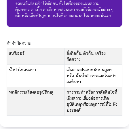
รถยนต์แต่ละเจ้าให้ดีก่อน ทั้งในเรื่องของแผนความ
คุ้มครอง ค่าเบี้ย ค่าเสียหายส่วนแรก รวมถึงข้อยกเว้นต่าง ๆ
เพื่อหลีกเลี่ยงปัญหากวนใจที่อาจตามมาในอนาคตนั่นเอง
คำจำกัดความ
แบริเออร์
สิ่งกีดกั้น, ตัวกั้น, เครื่อง
กีดขวาง
น้ำป่าไหลหลาก
เกิดจากฝนตกหนักบนภูเขา
หรือ. ต้นน้ำลำธารและไหลบ่า
ลงที่ราบ
พฤติกรรมเสี่ยงต่ออุบัติเหตุ
การกระทำหรือการตัดสินใจที่
เพิ่มความเสี่ยงต่อการเกิด
อุบัติเหตุหรือเหตุการณ์ที่ไม่พึง
ประสงค์