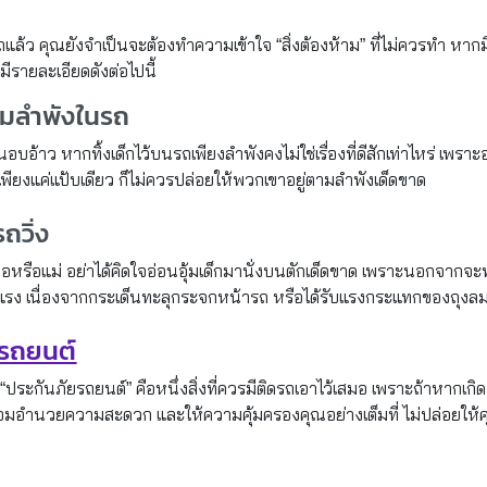
ถแล้ว คุณยังจำเป็นจะต้องทำความเข้าใจ “สิ่งต้องห้าม” ที่ไม่ควรทำ หาก
ีรายละเอียดดังต่อไปนี้
ตามลำพังในรถ
าว หากทิ้งเด็กไว้บนรถเพียงลำพังคงไม่ใช่เรื่องที่ดีสักเท่าไหร่ เพราะอา
พียงแค่แป้บเดียว ก็ไม่ควรปล่อยให้พวกเขาอยู่ตามลำพังเด็ดขาด
ถวิ่ง
หรือแม่ อย่าได้คิดใจอ่อนอุ้มเด็กมานั่งบนตักเด็ดขาด เพราะนอกจากจะท
้ายแรง เนื่องจากกระเด็นทะลุกระจกหน้ารถ หรือได้รับแรงกระแทกของถุงลม
ยรถยนต์
ประกันภัยรถยนต์” คือหนึ่งสิ่งที่ควรมีติดรถเอาไว้เสมอ เพราะถ้าหากเกิด
้อมอำนวยความสะดวก และให้ความคุ้มครองคุณอย่างเต็มที่ ไม่ปล่อยให้