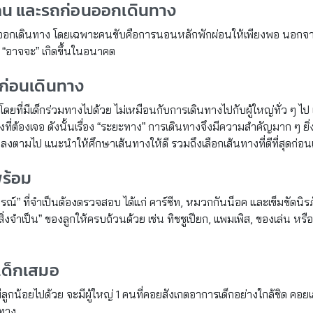
งคน และรถก่อนออกเดินทาง
อกเดินทาง โดยเฉพาะคนขับคือการนอนหลักพักผ่อนให้เพียงพอ นอกจากน
่ “อาจจะ” เกิดขึ้นในอนาคต
ุดก่อนเดินทาง
ยที่มีเด็กร่วมทางไปด้วย ไม่เหมือนกับการเดินทางไปกับผู้ใหญ่ทั่ว ๆ ไป 
ที่ต้องเจอ ดังนั้นเรื่อง “ระยะทาง” การเดินทางจึงมีความสำคัญมาก ๆ ยิ่งใ
ยลงตามไป แนะนำให้ศึกษาเส้นทางให้ดี รวมถึงเลือกเส้นทางที่ดีที่สุดก่อ
พร้อม
ณ์” ที่จำเป็นต้องตรวจสอบ ได้แก่ คาร์ซีท, หมวกกันน็อค และเข็มขัดนิรภั
ิ่งจำเป็น” ของลูกให้ครบถ้วนด้วย เช่น ทิชชูเปียก, แพมเพิส, ของเล่น หร
ลเด็กเสมอ
น้อยไปด้วย จะมีผู้ใหญ่ 1 คนที่คอยสังเกตอาการเด็กอย่างใกล้ชิด คอยเล่นแล
นทาง