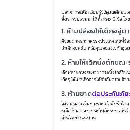
นอกจากจะต้องเรียนรู้วิธีดูแลเด็กบนร
ซึ่งเรารวบรวมมาให้ทั้งหมด 3 ข้อ โดยม
1. ห้ามปล่อยให้เด็กอยู่
ด้วยสภาพอากาศของประเทศไทยที่ร้อนอบอ้
ว่าเด็กจะหลับ หรือคุณจะลงไปทำธุระเ
2. ห้ามให้เด็กนั่งตักขณะร
เด็กหลายคนงอแงอยากจะนั่งใกล้กับพ่อ
เกิดอุบัติเหตุเด็กอาจได้รับอันตรายร
3. ห้ามขาด
ต่อประกันภั
ไม่ว่าคุณจะเดินทางระยะใกล้หรือไกล “
เหลือด้านต่าง ๆ ประกันภัยรถยนต์พร
ลำพังอย่างแน่นอน