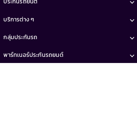
ประกันรถยนต์
บริการต่าง ๆ
กลุ่มประกันรถ
พาร์ทเนอร์ประกันรถยนต์
บทความ
เกี่ยวกับเรา
เลขทะเบียน
เลขที่ใบอนุญาต
0105556046521
ว00022/2558
(เสนอขายโดยบริษัท รู้ใจ จำกัด)