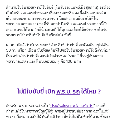
สำหรับใบรับรองแพทย์ ใบขับขี่ (ใบรับรองแพทย์เพื่อสุขภาพ) จะต้อง
เป็นใบรับรองแพทย์ตามแบบที่แพทยสภารับรอง ซึ่งเป็นแบบฟอร์ม
เดียวกับของกรมการขนส่งทางบก โดยสามารถยื่นขอได้ที่โรง
พยาบาล สถานพยาบาลที่รับออกไปใบรับรองแพทย์ นอกจากนี้ยัง
สามารถขอได้จาก “คลินิกแพทย์” ได้ทุกแห่ง โดยให้แจ้งว่าขอใบรับ
รองแพทย์สำหรับทําใบขับขี่หรือต่อใบขับขี่
ตามปกติแล้วใบรับรองแพทย์สำหรับทำใบขับขี่ จะต้องมีอายุไม่เกิน
30 วัน หรือ 1 เดือน นับตั้งแต่วันที่ไปขอใบรับรองแพทย์จึงถึงวันที่มา
ยื่นขอทำ/ต่อใบขับขี่รถยนต์ ในส่วนของ “ราคา” ขึ้นอยู่กับสถาน
พยาบาลแต่ละแห่ง ที่พบเจอบ่อย ๆ คือ 100 บาท
ไม่มีใบขับขี่ เบิก
พ.ร.บ. รถ
ได้ไหม ?
สำหรับ พ.ร.บ. รถยนต์ หรือ “
ประกันภัยรถยนต์ภาคบังคับ
” ตามที่
กำหนดไว้ในพระราชบัญญัติคุ้มครองผู้ประสบภัยจากรถ ฉะนั้นแค่มี
พ.ร.บ. ก็สามารถเบิกได้ทันที แม้ว่าจะมีหรือไม่มีใบขับขี่ก็ตาม ซึ่งตรง