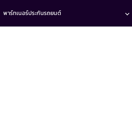
พาร์ทเนอร์ประกันรถยนต์
บทความ
เกี่ยวกับเรา
เลขทะเบียน
เลขที่ใบอนุญาต
0105556046521
ว00022/2558
(เสนอขายโดยบริษัท รู้ใจ จำกัด)
MrKumka
MrKumka