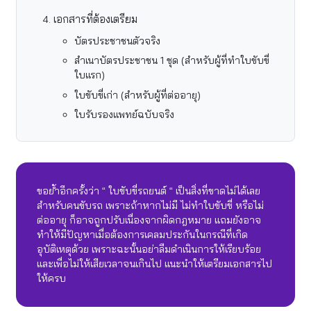
เอกสารที่ต้องเตรียม
บัตรประชาชนตัวจริง
สำเนาบัตรประชาชน 1 ชุด (สำหรับผู้ที่ทำใบขับขี่
ใบแรก)
ใบขับขี่เก่า (สำหรับผู้ที่ต่ออายุ)
ใบรับรองแพทย์ฉบับจริง
ขอย้ำอีกครั้งว่า “ ใบขับขี่รถยนต์ “ เป็นสิ่งที่ขาดไม่ได้เลย
สำหรับคนขับรถ เพราะถ้าหากไม่มี ไม่ทำใบขับขี่ หรือไม่
ต่ออายุ ก็อาจถูกปรับเนื่องจากผิดกฎหมาย แถมยังอาจ
ทำให้มีปัญหาเมื่อต้องการเคลมประกันในกรณีที่เกิด
อุบัติเหตุด้วย เพราะฉะนั้นอย่าลืมดำเนินการให้เรียบร้อย
และเพื่อไม่ให้เสียเวลาจนเกินไป แนะนำให้เตรียมเอกสารไป
ให้ครบ