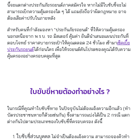
นี้จะแตกต่างประกันภัยรถยนต์ภาคสมัครใจ หากไม่มีใบขับขี่จะไม่
สามารถเบิกความคุ้มครองใด ๆ ได้ แถมยังถือว่าผิดกฎหมาย อาจ
ต้องเสียค่าปรับในภายหลัง
สำหรับคนที่กำลังมองหา “ประกันภัยรถยนต์” ที่ให้ความคุ้มครอง
นอกเหนือจาก พ.ร.บ. รถ มิสเตอร์ คุ้มค่า ยินดีนำเสนอแผนประกันที่
ตอบโจทย์ ราคาสบายกระเป๋าให้คุณตลอด 24 ชั่วโมง เข้ามา
เช็คเบี้ย
ประกันรถยนต์
ได้ก่อนใคร เพื่อให้รถยนต์คันโปรดของคุณได้รับความ
คุ้มครองอย่างครอบคลุมที่สุด
ใบขับขี่หายต้องทําอย่างไร ?
ในกรณีที่คุณทำใบขับขี่หาย ในปัจจุบันไม่ต้องแจ้งความอีกแล้ว (ทำ
บัตรประชาชนหายก็ด้วยเช่นกัน) ซึ่งสามารถแบ่งได้เป็น 2 กรณี แตก
ต่างกันไปตามประเภทของใบขับขี่ที่ครอบครอง ดังนี้
ใบขับขี่ส่วนบุคคล
ไม่จำเป็นต้องแจ้งความ สามารถจองคิวทำ