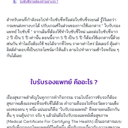
ใบขับขี่หายต้องทําอย่างไร ?
6.
สำหรับคนที่กำลังจะไปทําใบขับขี่หรือต่อใบขับขี่รถยนต์ รู้ไว้เลยว่า
กรมขนส่งทางบกได้ ปรับเกณฑ์ในส่วนของการใช้เอกสาร “ ใบรับรอง
แพทย์ ใบขับขี่ “ จากเดิมที่ต้องใช้ทำใบขับขี่ใหม่ และต่อใบขับขี่จาก
2 ปี เป็น 5 ปี เท่านั้น ตอนนี้จาก 5 ปี เป็น 5 ปี ก็ต้องใช้เอกสารนี้ด้วย
เช่นกัน ทำไมถึงต้องใช้ ขอได้จากที่ไหน ราคาเท่าไหร่ มิสเตอร์ คุ้มค่า
ลิสต์คำตอบที่เป็นประโยชน์มาให้แล้ว ตามไปทำความเข้าใจพร้อม ๆ
กันได้เลย
ใบรับรองแพทย์ คืออะไร ?
เรื่องสุขภาพสำคัญในทุกการทำกิจกรรม รวมไปถึงการขับรถก็ต้อง
สุขภาพแข็งแรงพอที่จะขับขี่ได้ด้วย คำถามคืออะไรที่จะวัดความแข็ง
แรงของคน ๆ หนึ่ง แน่นอนก็คือ “ใบรับรองแพทย์” ที่หลายคนเรียกกัน
สั้น ๆ จนคุ้นปาก จริง ๆ แล้วมันคือใบรับรองแพทย์เพื่อสุขภาพ
(Medical Certificate For Certifying The Health) เป็นเอกสารแบบ
ฟอร์มที่ถูกออกโดยแพทย์ผู้ใดผู้หนึ่ง เพื่อรับรองเกี่ยวกับภาวะสุขภาพ