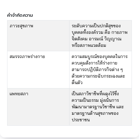
คำจำกัดความ
​​ภาวะสุขภาพ
​ระดับความเป็นปกติสุขของ
บุคคลทั้งองค์รวม คือ กายภาพ
จิตสังคม อารมณ์ วิญญาณ
หรือสภาพแวดล้อม
​สมรรถภาพร่างกาย
​ความสมบูรณ์ของบุคคลในการ
ควบคุมสั่งการให้ร่างกาย
สามารถปฏิบัติภารกิจต่าง ๆ
ด้วยความกระฉับกระเฉงและ
ตื่นตัว
​แพทยสภา
​เป็นสภาวิชาชีพที่ผดุงไว้ซึ่ง
ความเป็นธรรม มุ่งเน้นการ
พัฒนามาตรฐานวิชาชีพ และ
มาตรฐานด้านสุขภาพของ
ประชาชน​