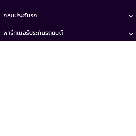
กลุ่มประกันรถ
พาร์ทเนอร์ประกันรถยนต์
บทความ
เกี่ยวกับเรา
เลขทะเบียน
เลขที่ใบอนุญาต
0105556046521
ว00022/2558
(เสนอขายโดยบริษัท รู้ใจ จำกัด)