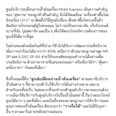
ศูนย์บริการเปลี่ยนถ่ายน้ำมันเครื่อง Mobil Express เน้นความสำคัญ
ของ “สุขภาพ” ของลูกค้าเป็นสำคัญ จึงได้จัดเตรียม “เครื่องฆ่าเชื้อโรค
อัจฉริยะ UV-C” มาติดตั้งไว้ที่ศูนย์เปลี่ยน เพื่อฆ่าเชื้อโรคบนพื้นผิว
สัมผัสภายในรถยนต์คู่ใจของคุณ ไม่ว่าจะเป็นพวงมาลัย, เกียร์รถยนต์,
เบาะที่นั่ง, ปุ่มสตาร์ท และอื่น ๆ เพื่อให้ตอบโจทย์ความต้องการของ
คุณให้ได้มากที่สุด
ในส่วนของตัวผลิตภัณฑ์ที่นำมาใช้ ยังได้รับการพัฒนาประสิทธิภาพ
เพิ่มการปกป้องได้มากกว่า 65% เหนือกว่าด้วยมาตรฐานล่าสุด API
SP และ ILSAC GF-6A ช่วยให้รถยนต์ของคุณทำงานได้อย่างเต็ม
ประสิทธิภาพ ด้วยราคาจ่ายที่แสนจะย่อมเยา หรือเรียกได้ว่า “คุ้มค่า
เหนือราคา” กันเลยทีเดียว !
ซึ่งทั้งหมดนี้คือ
“ศูนย์เปลี่ยนถ่ายน้ำมันเครื่อง”
ตามสถานีบริการ
น้ำมันต่าง ๆ ที่สามารถเข้าไปใช้บริการได้อย่างง่ายดาย เหมาะ
สำหรับคนที่เร่งรีบ ไม่สะดวกที่จะนำรถเข้าศูนย์บริการตามแบรนด์รถ
การเลือกใช้บริการกับศูนย์บริการในปั้มน้ำมันเหล่านี้ ถือว่าตอบโจทย์
คุณได้มาก ๆ เลยทีเดียว แถมในเรื่องของมาตรฐานการให้บริการและ
คุณภาพของน้ำมันเครื่อง ต้องบอกว่า
“วางใจได้”
และไม่มีปัญหา
อื่น ๆ ตามมาในภายหลังอย่างแน่นอน