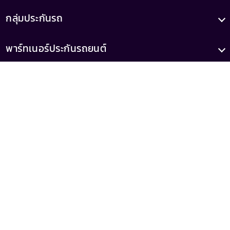
กลุ่มประกันรถ
พาร์ทเนอร์ประกันรถยนต์
บทความ
เกี่ยวกับเรา
เลขทะเบียน
เลขที่ใบอนุญาต
0105556046521
ว00022/2558
(เสนอขายโดยบริษัท รู้ใจ จำกัด)
MrKumka