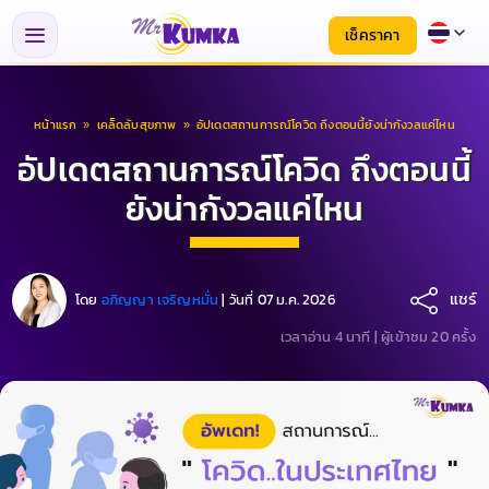
เช็คราคา
หน้าแรก
»
เคล็ดลับสุขภาพ
»
อัปเดตสถานการณ์โควิด ถึงตอนนี้ยังน่ากังวลแค่ไหน
อัปเดตสถานการณ์โควิด ถึงตอนนี้
ยังน่ากังวลแค่ไหน
แชร์
โดย
อภิญญา เจริญหมั่น
|
วันที่ 07 ม.ค. 2026
เวลาอ่าน 4 นาที |
ผู้เข้าชม 20 ครั้ง