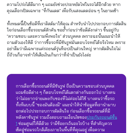
ความโปร่งได้ดีมาก ๆ แถมยังช่วยประหยัดไฟในรถได้อีกด้วย หาก
คุณเลือกเปิดเฉพาะ “ที่กันแดด” เพื่อรับแสงแดดอ่อน ๆ ในยามเช้า
ทั้งหมดนี้เป็นข้อดีที่เราลิสต์มาให้คุณ สำหรับนำไปประกอบการตัดสิน
ใจก่อนเลือกซื้อรถยนต์สักคัน ขอย้ำก่อนว่าข้อดีดังกล่าว ขึ้นอยู่กับ
“ความชอบ และความพึงพอใจ” ส่วนบุคคล เพราะฉะนั้นแนะนำให้
ถามตัวเองให้ดี ว่าการซื้อรถที่มีซันรูฟมันตอบโจทย์ได้จริงไหม เพราะ
อย่าลืมว่ามีเฉพาะแค่รถยนต์รุ่นท็อปเป็นส่วนใหญ่ หากตัดสินใจไม่
ถี่ถ้วนก็อาจทำให้เสียเงินเกินกว่าที่จำเป็นยังไงล่ะ
การเลือกซื้อรถยนต์ที่มีซันรูฟ ถือเป็นความชอบส่วนบุคคล
แถมข้อดีต่าง ๆ ก็ตอบโจทย์ได้แตกต่างกันออกไป บางคน
ว่าไม่อยากจ่ายแพงกับของที่ไม่ค่อยได้ใช้ บางคนว่าซื้อรถ
ทั้งทีแบบนี้ “ของมันต้องมี” แนะนำให้นำข้อมูลที่เรานำมาบ
อกต่อไปประกอบการตัดสินใจ ก่อนเลือกซื้อรถยนต์ที่มี
หลังคาซันรูฟ รวมถึงสอบถามเงื่อนไขของ
ประกันรถยนต์ชั้น
1
ซ่อมศูนย์ให้ดีด้วย ว่ามีข้อยกเว้นอะไรบ้าง ที่สำคัญควร
เช็คอู่ซ่อมรถใกล้เคียงภายในพื้นที่ที่คุณอยู่ เพื่อความ