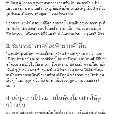
คันนั้น ๆ ดูมีราคา หรูหรามากกว่ารถยนต์ที่เป็นหลังคาทั่ว ๆ ไป
แน่นอนว่าค่ายรถยนต์ส่วนใหญ่ นิยมติดตั้งกับรถยนต์รุ่นท็อป ๆ ด้วย
จุดประสงค์ในการ “เพิ่มมูลค่า” ของตัวรถยนต์
นอกจากนี้ยังทำให้รถยนต์มีลูกเล่นมากขึ้น ด้วยสีของหลังคาซันรูฟที่
ตัดกับสีตัวถังรถยนต์ ตอบโจทย์สำหรับคนที่กำลังมองหารถยนต์
ดีไซน์หรูหรา หรือรถยนต์ที่มีเอกลักษณ์เฉพาะตัวมาก ๆ เลยทีเดียว
3. ชมบรรยากาศท้องฟ้ายามค่ำคืน
ในกรณีที่คุณเดินทางท่องเที่ยวต่างจังหวัดบ่อย ๆ บอกเลยว่าคุณจะ
ได้เห็นประโยชน์ของอุปกรณ์ส่วนนี้เต็ม ๆ “ซันรูฟ” ตอบโจทย์ได้ดีมาก
ๆ โดยเฉพาะเมื่อไปเที่ยวกับคนรู้ใจ เพราะมันช่วยเพิ่มความโรแมนติก
ได้แน่ ๆ (กรณีอากาศข้างนอกต้องดีด้วยนะ) สามารถใช้เปิดเพื่อดูดาว
สัมผัสบรรยากาศท้องฟ้ายามค่ำคืนได้ทุกที่ หรือถ้าอยากเปิดรับลม
เย็น ๆ ก็เหมาะสุด ๆ ยิ่งเที่ยวภาคเหนือช่วงฤดูหนาวบอกเลยว่าฟิ
นมาก!
4. เพิ่มความโปร่งภายในห้องโดยสารให้ดู
กว้างขึ้น
นอกจากหลังคาซันรูฟจะช่วยให้ห้องโดยสารสว่างขึ้นแล้ว ยังช่วยเพิ่ม