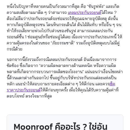
หนึ่งในปัญหาที่หลายคนเป็นกังวลมากที่สุด คือ “ซันรูฟพัง” และเกิด
ความสงสัยตามมาติด ๆ ว่าสามารถ
เคลมประกันรถยนต์
ได้ไหม ?
ต้องไม่ลืมว่าประกันรถยนต์จะซ่อมรถให้คุณเฉพาะอุบัติเหตุ ดังนั้น
หากเกิดอุบัติเหตุรถชน โดนหินกระเด็นใส่ ต้นไม้ล้มทับ หรืออื่น ๆ จน
ทำให้รถเสียหายพ่วงไปกับส่วนของซันรูฟ สามารถเคลมประกัน
รถยนต์ชั้น 1 ซ่อมศูนย์หรือซ่อมอู่ได้เลย เนื่องจากประกันประเภทนี้ ให้
ความคุ้มครองในส่วนของ “ภัยธรรมชาติ” รวมถึงอุบัติเหตุแบบไม่มีคู่
กรณีด้วย
นอกจากนี้ยังรวมถึงกรณีเคลมประกันรถยนต์ อันเนื่องมาจากการ
ขัดข้อง ซึ่งเกิดจาก “ความผิดพลาดทางด้านเทคนิค หรือความผิด
พลาดที่เกิดจากกระบวนการผลิตของโรงงาน” แน่นอนว่าเงื่อนไขเหล่า
นี้ล้วนแตกต่างกันออกไป ขึ้นอยู่กับบริษัทประกันรถแต่ละแห่งเป็น
หลัก แนะนำให้สอบถามรายละเอียดต่าง ๆ ให้ดีก่อน และควร
เช็ค
ราคาประกันรถยนต์
ให้ดีก่อนทุกครั้ง เพื่อให้คุณได้รับความคุ้มค่าที่
ตอบโจทย์ ตรงใจมากที่สุด
Moonroof คืออะไร ? ใช่อัน