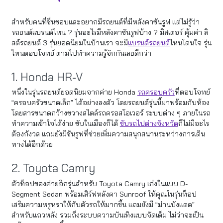
สำหรับคนที่ชื่นชอบและอยากมีรถยนต์ที่มีหลังคาซันรูฟ แต่ไม่รู้ว่า
รถยนต์แบรนด์ไหน ? รุ่นอะไรมีหลังคาซันรูฟบ้าง ? มิสเตอร์ คุ้มค่า ลิ
สต์รถยนต์ 3 รุ่นยอดนิยมในบ้านเรา จะมี
แบรนด์รถยนต์
ไหนโดนใจ รุ่น
ไหนตอบโจทย์ ตามไปทำความรู้จักกันเลยดีกว่า
1. Honda HR-V
หนึ่งในรุ่นรถยนต์ยอดนิยมจากค่าย Honda
รถครอบครัว
ที่ตอบโจทย์
“ครอบครัวขนาดเล็ก” ได้อย่างลงตัว โดยรถยนต์รุ่นนี้มาพร้อมกับห้อง
โดยสารขนาดกว้างขวางสไตล์รถครอสโอเวอร์ ระบบต่าง ๆ ภายในรถ
ทำความเข้าใจได้ง่าย ขับในเมืองก็ได้
ขับรถไปต่างจังหวัด
ก็ไม่มีอะไร
ต้องกังวล แถมยังมีซันรูฟที่ช่วยเพิ่มความสนุกสนานระหว่างการเดิน
ทางได้อีกด้วย
2. Toyota Camry
ตัวท็อปของค่ายอีกรุ่นสำหรับ Toyota Camry เก๋งในแบบ D-
Segment Sedan พร้อมเสิร์ฟหลังคา Sunroof ให้คุณในรุ่นท็อป
เสริมความหรูหราให้กับตัวรถให้มากขึ้น แถมยังมี “ม่านบังแดด”
สำหรับแถวหลัง รวมถึงระบบความบันเทิงแบบจัดเต็ม ไม่ว่าจะเป็น