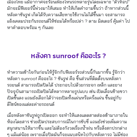
เมืองไทย แม้อากาศจะร้อนเพียงไหนรถหลายรุ่นโดยเฉพาะ “ตัวท็อป”
มักจะมีฟีเจอร์นี้พ่วงมาให้เสมอ ทำให้เกิดคำถามขึ้นว่า ถ้าหากส่วนนี้
หลังคาซันรูฟ เกิดได้รับความเสียหายใช้งานไม่ได้ขึ้นมา จะสามารถ
แจ้งเคลมประกันรถยนต์ให้ซ่อมได้หรือเปล่า ? ตาม มิสเตอร์ คุ้มค่า ไป
หาคำตอบพร้อม ๆ กันเลย
หลังคา sunroof คืออะไร ?
ทำความเข้าใจกันก่อนให้รู้จักกับฟีเจอร์รถส่วนนี้กันมากขึ้น รู้จักว่า
หลังคา sunroof คืออะไร ? ซันรูฟ คือ ชิ้นส่วนที่ติดตั้งบนหลังคา
รถยนต์ สามารถเปิดปิดได้ ประกอบไปด้วยกระจก เหล็ก และยาง
ปัจจุบันสามารถเปิดปิดได้หลากหลายรูปแบบ เช่น เปิดเลื่อนซ้ายขวา
เปิดขึ้นลง แถมยังเลือกได้ว่าจะเปิดทั้งแผ่นหรือครึ่งแผ่น ขึ้นอยู่กับ
ดีไซน์ของแต่ละค่ายรถยนต์
เมื่อหลังคาซันรูฟถูกเปิดออก จะทำให้แสงแดดสาดส่องเข้ามาภายใน
ห้องโดยสาร ช่วยเปิดประสบการณ์ในการขับขี่ แถมยังช่วยเพิ่มความ
สนุกสนานให้มากขึ้น และไม่ต้องกังวลเรื่องน้ำฝน หรือสิ่งสกปรกต่าง
ๆ แม้แต่น้อย เพราะเมื่อปิดมันก็จะแนบสนิทไปกับหลังคารถ ไม่มีช่อง