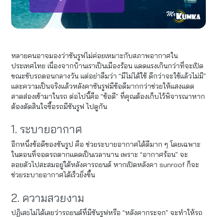
หลายคนอาจมองว่าซันรูฟไม่ค่อยเหมาะกับสภาพอากาศใน
ประเทศไทย เนื่องจากบ้านเราเป็นเมืองร้อน แดดแรงเกินกว่าที่จะเปิด
ขณะขับรถตอนกลางวัน แต่อย่าลืมว่า “มีไม่ได้ใช้ ดีกว่าจะใช้แล้วไม่มี”
และความเป็นจริงแล้วหลังคาซันรูฟมีข้อดีมากกว่าช่วยให้แสงแดด
สาดส่องเข้ามาในรถ ต่อไปนี้คือ “ข้อดี” ที่คุณต้องเก็บไว้พิจารณาหาก
ต้องตัดสินใจซื้อรถมีซันรูฟ ไปดูกัน
1. ระบายอากาศ
อีกหนึ่งข้อดีของซันรูป คือ ช่วยระบายอากาศได้ดีมาก ๆ โดยเฉพาะ
ในตอนที่จอดรถตากแดดเป็นเวลานาน เพราะ “อากาศร้อน” จะ
ลอยตัวไปสะสมอยู่ใต้หลังคารถยนต์ หากเปิดหลังคา sunroof ก็จะ
ช่วยระบายอากาศได้เร็วยิ่งขึ้น
2. ความสวยงาม
ปฏิเสธไม่ได้เลยว่ารถยนต์ที่มีซันรูฟหรือ “หลังคากระจก” จะทำให้รถ