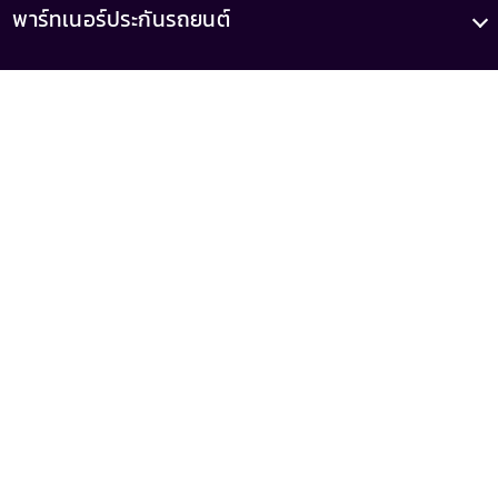
พาร์ทเนอร์ประกันรถยนต์
บทความ
เกี่ยวกับเรา
เลขทะเบียน
เลขที่ใบอนุญาต
0105556046521
ว00022/2558
(เสนอขายโดยบริษัท รู้ใจ จำกัด)
MrKumka
MrKumka