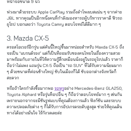
หน้าจอขนาด 9 นิ้ว
พ่วงมาด้วยระบบ Apple CarPlay รวมถึงลำโพงเบสแน่น ๆ จากค่าย
JBL หากคุณเป็นอีกหนึ่งคนที่กำลังมองหารถผู้บริหารราคาดี ฟิวรถ
ยุโรป บอกเลยว่า Toyota Camry ตอบโจทย์ได้ดีมาก ๆ
3. Mazda CX-5
ครอสโอเวอร์อีกรุ่น แต่คันนี้ใหญ่ขึ้นมาหน่อยสำหรับ Maxda CX-5 ถึง
จะเป็น “แบรนด์รอง” แต่ก็เป็นทียอมรับของคนไทยในเรื่องความสวย
มาพร้อมกับภายในที่ให้ความรู้สึกเหมือนนั่งอยู่ในรถยุโรปแล้ว ราคาก็
ถือว่าไม่แพง แถมรุ่น CX-5 ถือเป็น “รถ SUV” ที่ได้รับความนิยมมาก
ๆ ด้วยขนาดที่ค่อนข้างใหญ่ ขับในเมืองก็ได้ ขับออกต่างจังหวัดก็
สะดวก
หรือถ้าใครกำลังซื้อมากพอ
รถหรู
อย่าง Mercedes-Benz GLA250,
Toyota Alphard หรือรุ่นท็อปอื่น ๆ ก็ถือว่าตอบโจทย์มาก ๆ เช่นกัน
เพราะนอกจากจะมีซันรูฟแบบที่คุณต้องการแล้ว ฟังก์ชัน และระบบ
ความปลอดภัยต่าง ๆ ก็ได้รับการอัปเกรดระดับสูงสุด ช่วยให้คุณเดิน
ทางได้อย่างมั่นใจ ไร้กังวลเลยล่ะ