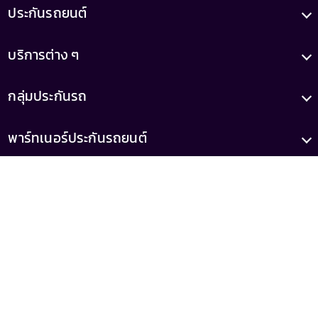
ประกันรถยนต์
บริการต่าง ๆ
กลุ่มประกันรถ
พาร์ทเนอร์ประกันรถยนต์
บทความ
เกี่ยวกับเรา
เลขทะเบียน
เลขที่ใบอนุญาต
0105556046521
ว00022/2558
(เสนอขายโดยบริษัท รู้ใจ จำกัด)