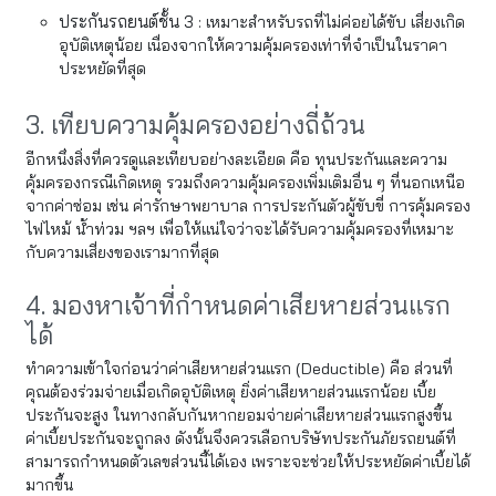
ประกันรถยนต์ชั้น 3 :
เหมาะสำหรับรถที่ไม่ค่อยได้ขับ เสี่ยงเกิด
อุบัติเหตุน้อย เนื่องจากให้ความคุ้มครองเท่าที่จำเป็นในราคา
ประหยัดที่สุด
3. เทียบความคุ้มครองอย่างถี่ถ้วน
อีกหนึ่งสิ่งที่ควรดูและเทียบอย่างละเอียด คือ ทุนประกันและความ
คุ้มครองกรณีเกิดเหตุ รวมถึงความคุ้มครองเพิ่มเติมอื่น ๆ ที่นอกเหนือ
จากค่าซ่อม เช่น ค่ารักษาพยาบาล การประกันตัวผู้ขับขี่ การคุ้มครอง
ไฟไหม้ น้ำท่วม ฯลฯ เพื่อให้แน่ใจว่าจะได้รับความคุ้มครองที่เหมาะ
กับความเสี่ยงของเรามากที่สุด
4. มองหาเจ้าที่กำหนดค่าเสียหายส่วนแรก
ได้
ทำความเข้าใจก่อนว่าค่าเสียหายส่วนแรก (Deductible) คือ ส่วนที่
คุณต้องร่วมจ่ายเมื่อเกิดอุบัติเหตุ ยิ่งค่าเสียหายส่วนแรกน้อย เบี้ย
ประกันจะสูง ในทางกลับกันหากยอมจ่ายค่าเสียหายส่วนแรกสูงขึ้น
ค่าเบี้ยประกันจะถูกลง ดังนั้นจึงควรเลือกบริษัทประกันภัยรถยนต์ที่
สามารถกำหนดตัวเลขส่วนนี้ได้เอง เพราะจะช่วยให้ประหยัดค่าเบี้ยได้
มากขึ้น