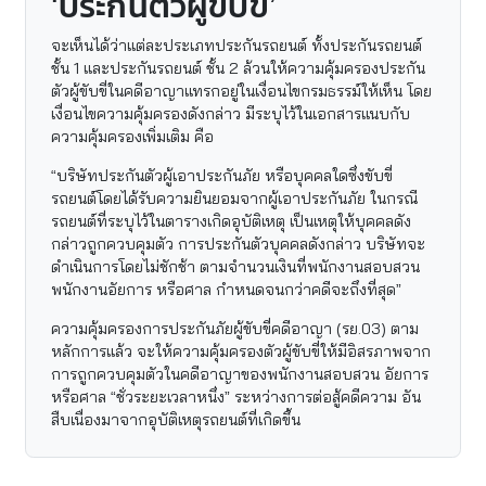
‘ประกันตัวผู้ขับขี่’
จะเห็นได้ว่าแต่ละประเภทประกันรถยนต์ ทั้งประกันรถยนต์
ชั้น 1 และประกันรถยนต์ ชั้น 2 ล้วนให้ความคุ้มครองประกัน
ตัวผู้ขับขี่ในคดีอาญาแทรกอยู่ในเงื่อนไขกรมธรรม์ให้เห็น โดย
เงื่อนไขความคุ้มครองดังกล่าว มีระบุไว้ในเอกสารแนบกับ
ความคุ้มครองเพิ่มเติม คือ
“บริษัทประกันตัวผู้เอาประกันภัย หรือบุคคลใดซึ่งขับขี่
รถยนต์โดยได้รับความยินยอมจากผู้เอาประกันภัย ในกรณี
รถยนต์ที่ระบุไว้ในตารางเกิดอุบัติเหตุ เป็นเหตุให้บุคคลดัง
กล่าวถูกควบคุมตัว การประกันตัวบุคคลดังกล่าว บริษัทจะ
ดำเนินการโดยไม่ชักช้า ตามจำนวนเงินที่พนักงานสอบสวน
พนักงานอัยการ หรือศาล กำหนดจนกว่าคดีจะถึงที่สุด”
ความคุ้มครองการประกันภัยผู้ขับขี่คดีอาญา (รย.03) ตาม
หลักการแล้ว จะให้ความคุ้มครองตัวผู้ขับขี่ให้มีอิสรภาพจาก
การถูกควบคุมตัวในคดีอาญาของพนักงานสอบสวน อัยการ
หรือศาล “ชั่วระยะเวลาหนึ่ง” ระหว่างการต่อสู้คดีความ อัน
สืบเนื่องมาจากอุบัติเหตุรถยนต์ที่เกิดขึ้น