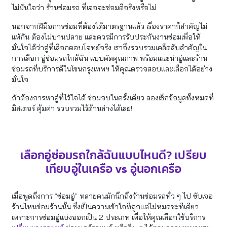
ไม่มั่นใจว่า ร้านซ่อมรถ ที่เจอจะซ่อมดีจริงหรือไม่
นอกจากฝีมือการซ่อมที่ต้องได้มาตรฐานแล้ว เรื่องราคาก็สำคัญไม่
แพ้กัน ต้องไม่บานปลาย และควรมีการรับประกันงานซ่อมเพื่อให้
มั่นใจได้ว่าอู่ที่เลือกตอบโจทย์จริง เราจึงรวบรวมเคล็ดลับสำคัญใน
การเลือก อู่ซ่อมรถใกล้ฉัน แบบคัดคุณภาพ พร้อมแนะนำอู่และร้าน
ซ่อมรถที่บริการดีในโซนกรุงเทพฯ ให้คุณตรวจสอบและเลือกได้อย่าง
มั่นใจ
ถ้าต้องการหาอู่ที่ไว้ใจได้ ซ่อมจบในครั้งเดียว ลองเช็กข้อมูลทั้งหมดที่
มิสเตอร์ คุ้มค่า รวบรวมไว้ด้านล่างได้เลย!
เลือกอู่ซ่อมรถใกล้ฉันแบบไหนดี? เปรียบ
เทียบอู่ในเครือ vs อู่นอกเครือ
เมื่อพูดถึงการ “ซ่อมอู่” หลายคนมักนึกถึงร้านซ่อมรถทั่ว ๆ ไป ขับเจอ
ร้านไหนซ่อมร้านนั้น ซึ่งเป็นความเข้าใจที่ถูกแต่ไม่หมดซะทีเดียว
เพราะการซ่อมอู่แบ่งออกเป็น 2 ประเภท เพื่อให้คุณเลือกใช้บริการ