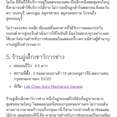
โมบิล มีพื้นที่ให้บริการอยู่ในเขตหนองแขม เป็นอีกหนึ่งเขตชุมชนใหญ่
ที่สามารถเข้าใช้บริการได้ง่าย ไม่ว่าจะเป็นลูกค้าในเขตกทม.ฝั่งตะวัน
ตก, นนทบุรี, นครปฐม, สมุทรสาคร, สมุทรสงคราม ไปจนถึง
สุพรรณบุรี
ไม่ว่าจะรถชน รถเสีย เพียงแค่ยื่นเอกสารที่ได้รับการเคลมประกัน
รถยนต์ ทางอู่จะรีบดำเนินการให้ในทันที มีอะไหล่ครบทุกอย่าง และ
ใช้เวลาไม่นานสำหรับการซ่อมแซมในแต่ละครั้ง เพราะมีช่างผู้ชำนาญ
งานอยู่เป็นจำนวนมาก
5. ร้านอู่เล็กเชาว์การช่าง
คะแนนรีวิว :
4.5 ดาว
สถานที่ตั้ง :
2 ซอยลาดปลาเค้า 74 แขวงอนุสาวรีย์ เขตบางเขน
กรุงเทพมหานคร 10220
พิกัด :
Lek Chao Auto Mechanics Garage
ร้านอู่เล็กเล็กเชาว์การช่าง หนึ่งในอู่รถยนต์ใกล้ฉันที่อยู่ท่ามกลาง
ชุมชนขนาดใหญ่ ในเขตตอนเหนือของกรุงเทพมหานคร ไม่ว่าจะเดิน
ทางมาจากลาดพร้าวจนถึงปทุมธานี ก็สามารถนำรถเข้ามาซ่อมแซม
ได้ง่าย จุดเด่นของที่นี่ คือ มาตรฐานสำหรับการซ่อมรถอยู่ในเกณฑ์สูง