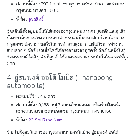
สถานที่ตั้ง :
4795 1 ถ. ประชาสุข แขวงรัชดาภิเษก เขตดินแดง
กรุงเทพมหานคร 10400
พิกัด :
อู่ชลสิทธิ์
อู่ชลสิทธิ์ตั้งอยู่บนพื้นที่ไข่แดงของกรุงเทพมหานคร (เขตดินแดง) เข้า
ถึงง่าย เดินทางสะดวก เหมาะสำหรับคนที่พักอาศัยบริเวณใจกลาง
กรุงเทพฯ มีความรวดเร็วในการทำงานสูงมาก แต่ไม่ใช่การทำงาน
แบบลวก ๆ นัดรับรถเมื่อไหร่ได้ตรงตามเวลาทุกครั้ง ถือเป็นหนึ่งในอู่
ซ่อมรถยนต์ ใกล้ ๆ ฉันที่ลูกค้าให้คะแนนความประทับใจในเกณฑ์ที่สูง
มาก
4. อู่ธนพงศ์ ออโต้ โมบิล (Thanapong
automobile)
คะแนนรีวิว :
4.6 ดาว
สถานที่ตั้ง :
9/33 หมู่ 7 ถนนเลียบคลองภาษีเจริญฝั่งเหนือ
แขวงหนองแขม เขตหนองแขม กรุงเทพมหานคร 10160
พิกัด :
23 Soi Rang Nam
ข้ามไปฝั่งตะวันตกของกรุงเทพมหานครกันบ้าง อู่ธนพงศ์ ออโต้