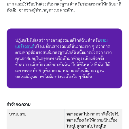
มาก และยังใช้อะไหล่ระดับมาตรฐาน สำหรับซ่อมแซมรถให้กลับมาดี
ดังเดิม จากช่างผู้ชำนาญการเฉพาะด้าน
ปฏิเสธไม่ได้เลยว่าการตามอู่รถยนต์ใกล้ฉัน สำหรับ
ซ่อม
แอร์รถยนต์
หรือเปลี่ยนยางรถยนต์นั้นง่ายมาก ๆ ทว่าการ
ตามหาอู่ซ่อมรถยนต์มาตรฐานใกล้ฉันนั้นยากยิ่งกว่า หาก
คุณอาศัยอยู่ในกรุงเทพ หรือเข้ามาทำธุระเพียงชั่วครั้ง
ชั่วคราว แล้วเกิดรถเสียกะทันหัน “ใกล้ที่ไหน ไปที่นั่น” ได้
เลย เพราะทั้ง 5 อู่ที่เราเอามาบอกต่อล้วนมีมาตรฐาน
อะไหล่มีคุณภาพ ไม่ต้องกังวลเรื่องใด ๆ ทั้งสิ้น
คำจำกัดความ
​​บานปลาย
​ขยายออกไปมากกว่าที่ตั้งใจไว้,
ขยายเรื่องเล็กให้กลายเป็นเรื่อง
ใหญ่, ลุกลามไปใหญ่โต