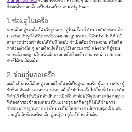
เปลี่ยนยางรถยนต์
ซ่อมแอร์รถยนต์ หรืออื่น ๆ ได้ตามความเหมาะสม
ซึ่งจะมีรายละเอียดเป็นยังไงบ้าง ตามไปดูกันเลย
1. ซ่อมอู่ในเครือ
หากเลือกอู่ซ่อมใกล้ฉันในรูปแบบ ‘อู่ในเครือบริษัทประกัน’ หมายถึง
การซ่อมกับอู่ที่ได้รับการรับรองมาตรฐานจากบริษัทประกันที่ทำไว้
สามารถนำรถเข้าซ่อมได้ทันที โดยไม่จำเป็นต้องสำรองจ่าย หรือเสีย
ค่าส่วนต่างใด ๆ ตามเงื่อนไขที่ระบุไว้ในกรมธรรม์ หลังจากที่อู่ซ่อม
รถยนต์มาตรฐานใกล้ฉันซ่อมรถยนต์เสร็จแล้ว สามารถนำรถออกมา
ขับขี่ได้ปกติดังเดิม
2. ซ่อมอู่นอกเครือ
แต่ถ้าเป็นกรณีเลือกอู่รถยนต์ใกล้ฉันที่เป็นอู่นอกเครือ ผู้เอาประกัน/ผู้
ขับขี่จะต้องสำรองจ่ายเองก่อน แล้วจึงนำใบเสร็จไปยื่นบริษัทประกัน
ที่ทำไว้ เพื่อให้บริษัทดำเนินการเบิกคืนค่าซ่อมให้คุณภายหลัง เหตุผล
ที่ต้องสำรองจ่ายเองก่อน เป็นเพราะอู่นอกคือ ‘อู่ที่ไม่ได้ผ่านการ
รับรองมาตรฐานจากบริษัทประกัน’ โดยอาจจะเข้าซ่อมฉุกเฉิน เช่น
ตามอู่ใกล้บริเวณที่รถเสีย อู่คนรู้จัก อู่ใกล้บ้าน เป็นต้น