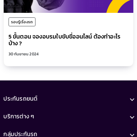
รอบรู้เรื่องรถ
5 ขั้นตอน จองอบรมใบขับขี่ออนไลน์ ต้องทำอะไร
บ้าง ?
30 กันยายน 2024
ประกันรถยนต์
บริการต่าง ๆ
กลุ่มประกันรถ