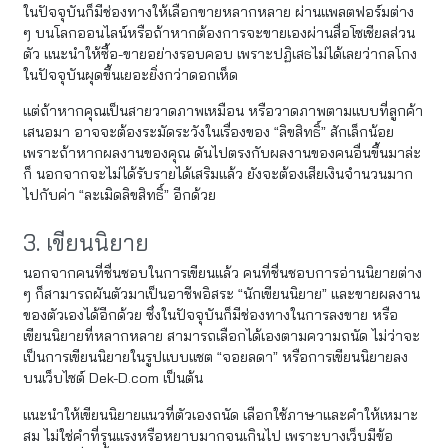
ในปัจจุบันก็มีช่องทางให้เลือกขายหลากหลาย ผ่านแพลตฟอร์มต่าง
ๆ บนโลกออนไลน์หรือถ้าหากต้องการจะขายเองผ่านสื่อโซเชียลส่วน
ตัว แนะนำให้ซื้อ-ขายอย่างรอบคอบ เพราะปฏิเสธไม่ได้เลยว่ากลโกง
ในปัจจุบันผุดขึ้นเยอะยิ่งกว่าดอกเห็ด
แต่ถ้าหากคุณเป็นสายวาดภาพเหมือน หรือวาดภาพตามแบบที่ลูกค้า
เสนอมา อาจจะต้องระมัดระวังในเรื่องของ “ลิขสิทธิ์” สักเล็กน้อย
เพราะถ้าหากผลงานของคุณ ดันไปตรงกับผลงานของคนอื่นขึ้นมาล่ะ
ก็ นอกจากจะไม่ได้รับรายได้เสริมแล้ว ยังจะต้องเสียเงินจำนวนมาก
ไปกับค่า “ละเมิดลิขสิทธิ์” อีกด้วย
3. เขียนนิยาย
นอกจากคนที่ชื่นชอบในการเขียนแล้ว คนที่ชื่นชอบการอ่านนิยายต่าง
ๆ ก็สามารถผันตัวมาเป็นอาชีพอิสระ “นักเขียนนิยาย” และขายผลงาน
ของตัวเองได้อีกด้วย ซึ่งในปัจจุบันก็มีช่องทางในการลงขาย หรือ
เขียนนิยายที่หลากหลาย สามารถเลือกได้เองตามความถนัด ไม่ว่าจะ
เป็นการเขียนนิยายในรูปแบบแชต “จอยลดา” หรือการเขียนนิยายลง
บนเว็บไซต์ Dek-D.com เป็นต้น
แนะนำให้เขียนนิยายแนวที่ตัวเองถนัด เลือกใช้ภาษาและคำให้เหมาะ
สม ไม่ใช่คำที่รุนแรงหรือหยาบมากจนเกินไป เพราะบางเว็บมีข้อ