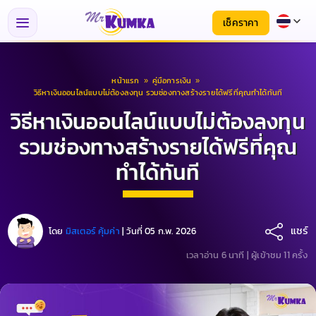
เช็คราคา
หน้าแรก
»
คู่มือการเงิน
»
วิธีหาเงินออนไลน์แบบไม่ต้องลงทุน รวมช่องทางสร้างรายได้ฟรีที่คุณทำได้ทันที
วิธีหาเงินออนไลน์แบบไม่ต้องลงทุน
รวมช่องทางสร้างรายได้ฟรีที่คุณ
ทำได้ทันที
แชร์
โดย
มิสเตอร์ คุ้มค่า
|
วันที่ 05 ก.พ. 2026
เวลาอ่าน 6 นาที |
ผู้เข้าชม 11 ครั้ง