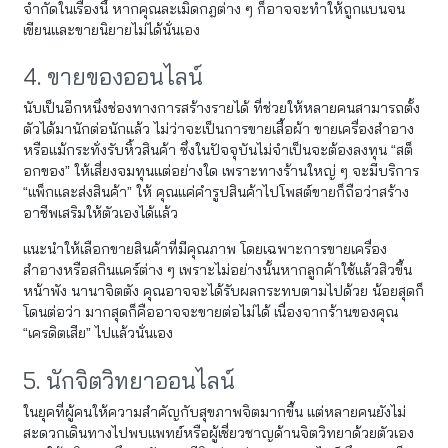
จำกัดในเรื่องนี้ หากคุณละเมิดกฎต่าง ๆ ก็อาจจะทำให้ถูกแบนจน
เขียนและขายนิยายไม่ได้นั่นเอง
4. ขายของออนไลน์
นับเป็นอีกหนึ่งช่องทางการสร้างรายได้ ที่ช่วยให้หลายคนสามารถตั้ง
ตัวได้มานักต่อนักแล้ว ไม่ว่าจะเป็นการขายเสื้อผ้า ขายเครื่องสำอาง
หรือแม้กระทั่งรับหิ้วสินค้า ซึ่งในปัจจุบันไม่จำเป็นจะต้องลงทุน “สต็
อกของ” ให้เสี่ยงจมทุนแต่อย่างใด เพราะทางร้านใหญ่ ๆ จะมีบริการ
“แพ็กและส่งสินค้า” ให้ คุณแค่คำรูปสินค้าไปโพสต์ขายก็ถือว่าสร้าง
อาชีพเสริมให้ตัวเองได้แล้ว
แนะนำให้เลือกขายสินค้าที่มีคุณภาพ โดยเฉพาะการขายเครื่อง
สำอางหรือสกินแคร์ต่าง ๆ เพราะไม่อย่างนั้นหากลูกค้าใช้แล้วสิวขึ้น
หน้าพัง นานาจิตตัง คุณอาจจะได้รับผลกระทบตามไปด้วย น้อยสุดก็
โดนต่อว่า มากสุดก็คืออาจจะขายต่อไม่ได้ เนื่องจากร้านของคุณ
“เครดิตเสีย” ไปแล้วนั่นเอง
5. นักจิตวิทยาออนไลน์
ในยุคที่ผู้คนให้ความสำคัญกับสุขภาพจิตมากขึ้น แต่หลายคนยังไม่
สะดวกเดินทางไปพบแพทย์หรือผู้เชี่ยวชาญด้านจิตวิทยาด้วยตัวเอง