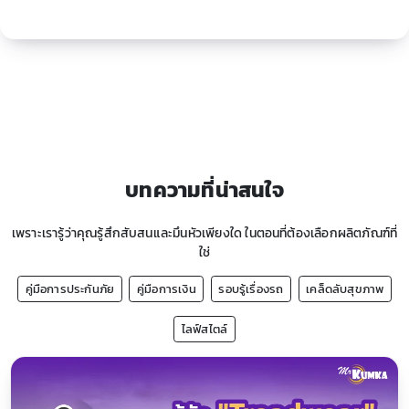
บทความที่น่าสนใจ
เพราะเรารู้ว่าคุณรู้สึกสับสนและมึนหัวเพียงใด ในตอนที่ต้องเลือกผลิตภัณฑ์ที่
ใช่
คู่มือการประกันภัย
คู่มือการเงิน
รอบรู้เรื่องรถ
เคล็ดลับสุขภาพ
ไลฟ์สไตล์