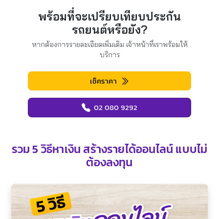
พร้อมที่จะเปรียบเทียบประกัน
รถยนต์หรือยัง?
หากต้องการรายละเอียดเพิ่มเติม เจ้าหน้าที่เราพร้อมให้
บริการ
เช็คราคา
02 080 9292
รวม 5 วิธีหาเงิน สร้างรายได้ออนไลน์ แบบไม่
ต้องลงทุน