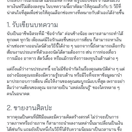
ประสบการณ์ก็เริ่มได้ แม้จะมีหลากหลายรูปแบบของ งานเสริมเว็บ
หาเงินฟรีไม่ต้องลงทุน ในบทความนี้เราคัดมาให้คุณแล้วกับ 5 วิธีที่
น่าสนใจที่สุดเพื่อช่วยให้คุณเลือกช่องทางที่เหมาะกับตัวเองได้ง่ายขึ้น
1. รับเขียนบทความ
นับเป็นอาชีพอิสระที่มี “ข้อจำกัด” ค่อนข้างน้อย เพราะสามารถทำได้
ทุกเพศ ทุกวัย เพียงแค่มีใจรักและชื่นชอบการเขียน ก็สามารถหาเงิน
ผ่านช่องทางออนไลน์ด้วยวิธีนี้ได้ง่าย ๆ นอกจากนี้ยังสามารถเลือกรับ
เขียนงานประเภทที่ตัวเองถนัดได้ตามต้องการ เช่น การท่องเที่ยว
การเมือง อาหาร สัตว์เลี้ยง หรือแม้กระทั่งการลงทุนในด้านต่าง ๆ
แต่ถึงแม้ว่างานประเภทนี้ จะไม่มีข้อจำกัดในเรื่องคุณสมบัติต่าง ๆ แต่
อย่างน้อยคุณจะต้องมีความรู้รอบด้าน หรือมีใจที่จะหาข้อมูลมานำ
มาประกอบการเขียน เพื่อให้งานของคุณสมบูรณ์แบบที่สุด เพราะอย่า
ลืมว่างานเขียนของคุณ จะกลายเป็น “แหล่งเรียนรู้” ของใครหลาย ๆ
คนในอนาคต
2. ขายงานศิลปะ
หากคุณเป็นคนที่มีฝีมือและมีความคิดสร้างสรรค์ ไม่ว่าจะเป็นการ
วาดภาพหรือถ่ายภาพ ก็สามารถนำผลงานเหล่านั้นมาเปลี่ยนเป็นเงิน
ได้เช่นกัน แถมยังเป็นหนึ่งในวิธีที่ได้รับความนิยมมาเป็นเวลานาน ซึ่ง