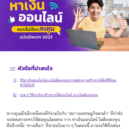
หัวข้อที่น่าสนใจ
วิธีหาเงินออนไลน์แบบไม่ต้องลงทุน รวมช่องทางสร้างรายได้ฟรีที่คุณ
1.
ทำได้ทันที
รวม 5 วิธีหาเงิน สร้างรายได้ออนไลน์ แบบไม่ต้องลงทุน
2.
หากคุณเป็นอีกหนึ่งคนที่กังวลใจกับ “สภาวะเศรษฐกิจตกต่ำ” ที่กำลัง
จะส่งผลกระทบให้ต่อคุณโดยตรง การ หาเงินออนไลน์ ไม่ต้องลงทุน
คืออีกหนึ่ง “ทางเลือก” ที่น่าสนใจมาก ๆ ในตอนนี้ อาจจะใช้เป็นช่อง