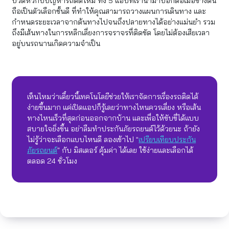
ปวดหัวกับปัญหารถติดไหม ทั้ง 5 แอปที่เรานำมาบอกต่อเมื่อข้างต้น
ถือเป็นตัวเลือกชั้นดี ที่ทำให้คุณสามารถวางแผนการเดินทาง และ
กำหนดระยะเวลาจากต้นทางไปจนถึงปลายทางได้อย่างแม่นยำ รวม
ถึงมีเส้นทางในการหลีกเลี่ยงการจราจรที่ติดขัด โดยไม่ต้องเสียเวลา
อยู่บนรถนานเกิดความจำเป็น
เห็นไหมว่าเดี๋ยวนี้เทคโนโลยีช่วยให้เราจัดการเรื่องรถติดได้
ง่ายขึ้นมาก แค่เปิดแอปก็รู้เลยว่าทางไหนควรเลี่ยง หรือเส้น
ทางไหนเร็วที่สุดก่อนออกจากบ้าน และเพื่อให้ขับขี่ได้แบบ
สบายใจยิ่งขึ้น อย่าลืมทำประกันภัยรถยนต์ไว้ด้วยนะ ถ้ายัง
ไม่รู้ว่าจะเลือกแบบไหนดี ลองเข้าไป “
เปรียบเทียบประกัน
ภัยรถยนต์
” กับ มิสเตอร์ คุ้มค่า ได้เลย ใช้ง่ายและเลือกได้
ตลอด 24 ชั่วโมง