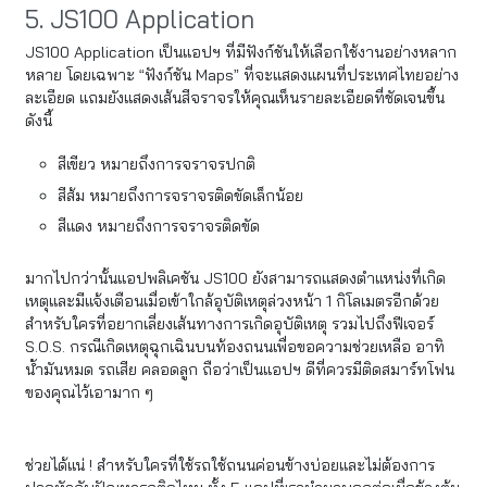
5. JS100 Application
JS100 Application เป็นแอปฯ ที่มีฟังก์ชันให้เลือกใช้งานอย่างหลาก
หลาย โดยเฉพาะ “ฟังก์ชัน Maps” ที่จะแสดงแผนที่ประเทศไทยอย่าง
ละเอียด แถมยังแสดงเส้นสีจราจรให้คุณเห็นรายละเอียดที่ชัดเจนขึ้น
ดังนี้
สีเขียว หมายถึงการจราจรปกติ
สีส้ม หมายถึงการจราจรติดขัดเล็กน้อย
สีแดง หมายถึงการจราจรติดขัด
มากไปกว่านั้นแอปพลิเคชัน JS100 ยังสามารถแสดงตำแหน่งที่เกิด
เหตุและมีแจ้งเตือนเมื่อเข้าใกล้อุบัติเหตุล่วงหน้า 1 กิโลเมตรอีกด้วย
สำหรับใครที่อยากเลี่ยงเส้นทางการเกิดอุบัติเหตุ รวมไปถึงฟีเจอร์
S.O.S. กรณีเกิดเหตุฉุกเฉินบนท้องถนนเพื่อขอความช่วยเหลือ อาทิ
น้ำมันหมด รถเสีย คลอดลูก ถือว่าเป็นแอปฯ ดีที่ควรมีติดสมาร์ทโฟน
ของคุณไว้เอามาก ๆ
ช่วยได้แน่ ! สำหรับใครที่ใช้รถใช้ถนนค่อนข้างบ่อยและไม่ต้องการ