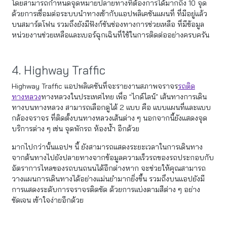
โดยสามารถกำหนดจุดหมายปลายทางที่ต้องการได้มากถึง 10 จุด
ด้วยการเชื่อมต่อระบบนำทางเข้ากับแอปพลิเคชันแผนที่ ที่มีอยู่แล้ว
บนสมาร์ตโฟน รวมถึงยังมีฟังก์ชันช่องทางการช่วยเหลือ ที่มีข้อมูล
หน่วยงานช่วยเหลือและเบอร์ฉุกเฉินที่ใช้ในการติดต่ออย่างครบครัน
4. Highway Traffic
Highway Traffic แอปพลิเคชันที่จะรายงานสภาพจราจร
รถติด
ทางหลวง
ทางหลวงในประเทศไทย เพื่อ “ไกด์ไลน์” เส้นทางการเดิน
ทางบนทางหลวง สามารถเลือกดูได้ 2 แบบ คือ แบบแผนที่และแบบ
กล้องจราจร ที่ติดตั้งบนทางหลวงเส้นต่าง ๆ นอกจากนี้ยังแสดงจุด
บริการต่าง ๆ เช่น จุดพักรถ ห้องน้ำ อีกด้วย
มากไปกว่านั้นแอปฯ นี้ ยังสามารถแสดงระยะเวลาในการเดินทาง
จากต้นทางไปยังปลายทางจากข้อมูลความเร็วรถของรถประกอบกับ
อัตราการไหลของรถบนถนนได้อีกต่างหาก จะช่วยให้คุณสามารถ
วางแผนการเดินทางได้อย่างแม่นยำมากยิ่งขึ้น รวมถึงบนแอปยังมี
การแสดงระดับการจราจรติดขัด ด้วยการแบ่งตามสีต่าง ๆ อย่าง
ชัดเจน เข้าใจง่ายอีกด้วย