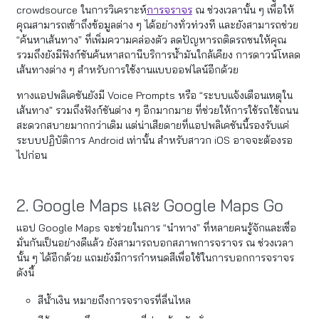
crowdsource ในการวิเคราะห์
การจราจร
ณ ช่วงเวลานั้น ๆ เพื่อให้
คุณสามารถเข้าถึงข้อมูลต่าง ๆ ได้อย่างทั่วท่วงที และยังสามารถช่วย
“ค้นหาเส้นทาง” ที่เพิ่มความคล่องตัว ลดปัญหารถติดรถชนให้คุณ
รวมถึงยังมีฟังก์ชันค้นหาสถานีบริการน้ำมันใกล้เคียง การดาวน์โหลด
เส้นทางต่าง ๆ สำหรับการใช้งานแบบออฟไลน์อีกด้วย
ทางแอปพลิเคชันยังมี Voice Prompts หรือ “ระบบแจ้งเตือนเหตุใน
เส้นทาง” รวมถึงฟังก์ชันต่าง ๆ อีกมากมาย ที่ช่วยให้การใช้รถใช้ถนน
สะดวกสบายมากกว่าเดิม แต่น่าเสียดายที่แอปพลิเคชันนี้รองรับแค่
ระบบปฏิบัติการ Android เท่านั้น สำหรับสาวก iOS อาจจะต้องรอ
ไปก่อน
2. Google Maps และ Google Maps Go
แอป Google Maps จะช่วยในการ “นำทาง” ที่หลายคนรู้จักและเชื่อ
มั่นกันเป็นอย่างดีแล้ว ยังสามารถบอกสภาพการจราจร ณ ช่วงเวลา
นั้น ๆ ได้อีกด้วย แถมยังมีการกำหนดสีเพื่อใช้ในการบอกการจราจร
ดังนี้
สีน้ำเงิน หมายถึงการจราจรที่ลื่นไหล