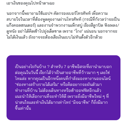
เอาเงินของคุณไปหน้าตาเฉย
นอกจากนี้พยายามใช้แอปฯ คัดกรองเบอร์โทรศัพท์ เพื่อความ
สบายใจในเวลาที่ต้องพูดคุยงานผ่านโทรศัพท์ (กรณีที่กังวลว่าจะเป็น
แก๊งคอลเซนเตอร์) และงานจำพวกงานแพ็กสบู่ เรียงสีลูกปัด ฟังเพลง/
ดูหนัง อย่าได้คิดเข้าไปยุ่งเด็ดขาด เพราะ “โกง” แน่นอน นอกจากจะ
ไม่ได้เงินแล้ว ยังอาจจะต้องเสียเงินแบบไม่ทันตั้งตัวอีกด้วย
เป็นอย่างไรกันบ้าง ? สำหรับ 7 อาชีพอิสระที่เรานำมาบอก
ต่อคุณในวันนี้ เรียกได้ว่าเป็นสายอาชีพที่ว้าวมาก ๆ เลยใช่
ไหมล่ะ หากคุณเป็นอีกหนึ่งคนที่กำลังมองหางานออนไลน์
“ช่องทางสร้างรายได้เสริม”​ หรือคิดอยากจะผันตัวมา
ทำงานที่บ้าน ไม่ต้องเดินทางหรือเข้าออฟฟิศอีกแล้ว
แนะนำให้เลือกงานที่จะทำให้ดี เพราะยิ่งมีอาชีพใหม่ ๆ ที่
น่าสนใจและทำเงินได้มากเท่าไหร่ “มิจฉาชีพ” ก็ยิ่งมีมาก
ขึ้นเท่านั้น