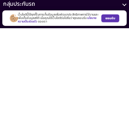
กลุ่มประกันรถ
เว็บไซต์นี้ใช้คุกกี้ในการเก็บข้อมูลเพื่อพัฒนาประสิทธิภาพการใช้งานและ
ยอมรับ
เพื่อเก็บข้อมูลสถิติ เมื่อคุณใช้เว็บไซต์ต่อไปถือว่าคุณยอมรับ
นโยบาย
พาร์ทเนอร์ประกันรถยนต์
ความเป็นส่วนตัว
ของเรา
บทความ
เกี่ยวกับเรา
เลขทะเบียน
เลขที่ใบอนุญาต
0105556046521
ว00022/2558
(เสนอขายโดยบริษัท รู้ใจ จำกัด)
MrKumka