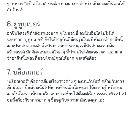
ๆ กับการ “สร้างตัวตน” บนช่องทางต่าง ๆ สำหรับเพิ่มยอดเอ็นเกจให้
กับร้านค้า
6. ยูทูบเบอร์
อาชีพอิสระที่กำลังมาแรงมาก ๆ ในตอนนี้ จะเป็นอื่นใดไปไม่ได้
นอกจาก “ยูทูบเบอร์” ซึ่งในปัจจุบันก็มีคนรุ่นใหม่ที่หันมาทำอาชีพนี้
และประสบความสำเร็จกันมากมาย หากคุณมีหัวด้านความคิด
สร้างสรรค์ มักคิดคอนเทนต์ใหม่ ๆ ที่น่าสนใจได้ตลอดเวลา บอกเลย
ว่าอาชีพนี้แหละที่ตอบโจทย์คุณได้มาก ๆ เลยทีเดียว
7. บล็อกเกอร์
“บล็อกเกอร์” คือการเขียนเรื่องราวต่าง ๆ ลงบนเว็บไซต์ คล้ายกับการ
เขียนไดอารี่ แต่จะเน้นไปที่การเขียนเพื่อโฆษณา ให้ความรู้ หรือบอก
เล่าถึงเรื่องราวที่น่าสนใจ สามารถเขียนได้ตั้งแต่เรื่องธรรมดาทั่วไป ไป
จนถึงเรื่องวิชาการยาก ๆ ขึ้นอยู่กับความถนัดของคุณเอง