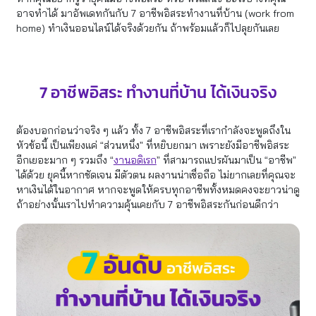
อาจทำได้ มาอัพเดทกันกับ 7 อาชีพอิสระทำงานที่บ้าน (work from
home) ทำเงินออนไลน์ได้จริงด้วยกัน ถ้าพร้อมแล้วก็ไปลุยกันเลย
7 อาชีพอิสระ ทํางานที่บ้าน ได้เงินจริง
ต้องบอกก่อนว่าจริง ๆ แล้ว ทั้ง 7 อาชีพอิสระที่เรากำลังจะพูดถึงใน
หัวข้อนี้ เป็นเพียงแค่ “ส่วนหนึ่ง” ที่หยิบยกมา เพราะยังมีอาชีพอิสระ
อีกเยอะมาก ๆ รวมถึง “
งานอดิเรก
” ที่สามารถแปรผันมาเป็น “อาชีพ”
ได้ด้วย ยุคนี้หากชัดเจน มีตัวตน ผลงานน่าเชื่อถือ ไม่ยากเลยที่คุณจะ
หาเงินได้ในอากาศ หากจะพูดให้ครบทุกอาชีพทั้งหมดคงจะยาวน่าดู
ถ้าอย่างนั้นเราไปทำความคุ้นเคยกับ 7 อาชีพอิสระกันก่อนดีกว่า