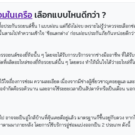
่อมในเครือ
เลือกแบบไหนดีกว่า ?
้อประกันรถยนต์ชั้น 1 แบบผ่อน แต่ก็ยังไม่จบ เพราะไม่รู้ว่าควรจะเลือกซ่
างนั้นตามไปทำความเข้าใจ ‘ข้อแตกต่าง’ ก่อนผ่อนประกันภัยกันหน่อยดีกว่
การรถยนต์ของยี่ห้อนั้น ๆ โดยจะได้รับการบริการจากช่างมืออาชีพ ที่ได
ที่ผลิตอะไหล่ของยี่ห้อรถยนต์นั้น ๆ โดยตรง ทำให้มั่นใจได้ว่าอะไหล่ที่ได
ว้ใจเรื่องการซ่อม ความละเอียด เนื่องจากมีช่างผู้เชี่ยวชาญคอยดูแล แล
่ข้อจำกัดคือรอคิวนาน และอาจใช้ระยะเวลาเป็นสัปดาห์หรือเป็นเดือน นอกจาก
 อาจจะเป็นอู่ใกล้บ้านที่คุ้นเคยดีอยู่แล้ว มาตรฐานก็ขึ้นอยู่กับดวง หากไ
หาตามมาภายหลัง โดยการใช้บริการอู่ซ่อมแบ่งออกเป็น 2 ประเภท ดังนี้