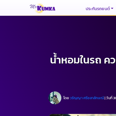
ประกันรถยนต์
น้ำหอมในรถ คว
โดย
วรัญญา ศรีชลาลักษณ์
|
วันที่