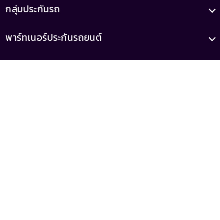
กลุ่มประกันรถ
พาร์ทเนอร์ประกันรถยนต์
บทความ
เกี่ยวกับเรา
เลขทะเบียน
เลขที่ใบอนุญาต
0105556046521
ว00022/2558
(เสนอขายโดยบริษัท รู้ใจ จำกัด)
MrKumka