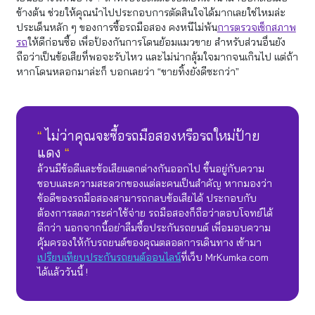
ข้างต้น ช่วยให้คุณนำไปประกอบการตัดสินใจได้มากเลยใช่ไหมล่ะ
ประเด็นหลัก ๆ ของการซื้อรถมือสอง คงหนีไม่พ้น
การตรวจเช็กสภาพ
รถ
ให้ดีก่อนซื้อ เพื่อป้องกันการโดนย้อมแมวขาย สำหรับส่วนอื่นยัง
ถือว่าเป็นข้อเสียที่พอจะรับไหว และไม่น่ากลุ้มใจมากจนเกินไป แต่ถ้า
หากโดนหลอกมาล่ะก็ บอกเลยว่า “ขายทิ้งยังดีซะกว่า”
“
ไม่ว่าคุณจะซื้อรถมือสองหรือรถใหม่ป้าย
แดง
“
ล้วนมีข้อดีและข้อเสียแตกต่างกันออกไป ขึ้นอยู่กับความ
ชอบและความสะดวกของแต่ละคนเป็นสำคัญ หากมองว่า
ข้อดีของรถมือสองสามารถกลบข้อเสียได้ ประกอบกับ
ต้องการลดภาระค่าใช้จ่าย รถมือสองก็ถือว่าตอบโจทย์ได้
ดีกว่า นอกจากนี้อย่าลืมซื้อประกันรถยนต์ เพื่อมอบความ
คุ้มครองให้กับรถยนต์ของคุณตลอดการเดินทาง เข้ามา
เปรียบเทียบประกันรถยนต์ออนไลน์
ที่เว็บ MrKumka.com
ได้แล้ววันนี้ !