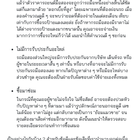
แม้ว่าตัวราคารถยนต์มือสองจะถูกว่ารถมือหนึ่งอย่างเห็นได้ชัด
แต่ก็แลกมาด้วย “ดอกเบี้ยที่สูง” โดยเฉพาะคนที่ต้องผ่อนรถ เมื่อ
ลองคำนวณดูดี ๆ จะพบว่ายอดที่ต้องจ่ายในแต่ละเดือน เทียบ
เท่ากับการซื้อรถป้ายแดงเลยล่ะ ยิ่งถ้าหากรถมือสองมีราคาไม่
ได้ต่างจากรถป้ายแดงมากขนาดนั้น คุณอาจจะจ่ายเงิน
มากกว่าการซื้อรถใหม่ก็ว่าได้ แนะนำให้คำนวณดี ๆ ซะก่อน
ไม่มีการรับประกันอะไหล่
รถมือสองส่วนใหญ่จะมีการรับประกันจากบริษัท เต็นท์รถ หรือ
ผู้ขายในระยะเวลาสั้น ๆ เท่านั้น หรือบางที่อาจจะไม่มีการรับ
ประกันรถมือสองเลย หากเกิดปัญหาต่าง ๆ หรือมีอะไหล่บาง
ส่วนชำรุด คุณจะต้องเป็นฝ่ายรับผิดชอบค่าใช้จ่ายเองทั้งหมด
ซื้อมาซ่อม
ในกรณีที่คุณเจอผู้ขายไม่จริงใจ ไม่ซื่อสัตย์ อาจจะต้องปวดหัว
กับปัญหาต่าง ๆ ที่ตามมา แม้ว่ารูปลักษณ์ภายนอกจะดูดี เลข
ไมล์น้อย ราคาไม่สูง แต่กลับกลายเป็นการ “ย้อมแมวขาย” จน
คุณต้องมาเสียค่าซ่อมอีกมากมาย ดังนั้นแนะนำให้ตรวจสอบ
รายละเอียดรถก่อนทำการซื้อเสมอ
เป็นอย่างไรกันบ้าง ? สำหรับข้อดีและข้อเสียที่เรานำมาบอกต่อเมื่อ