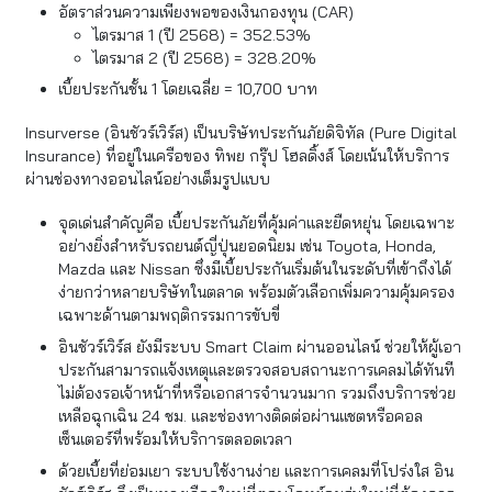
อัตราส่วนความเพียงพอของเงินกองทุน (CAR)
ไตรมาส 1 (ปี 2568) = 352.53%
ไตรมาส 2 (ปี 2568) = 328.20%
เบี้ยประกันชั้น 1 โดยเฉลี่ย = 10,700 บาท
Insurverse (อินชัวร์เวิร์ส) เป็นบริษัทประกันภัยดิจิทัล (Pure Digital
Insurance) ที่อยู่ในเครือของ ทิพย กรุ๊ป โฮลดิ้งส์ โดยเน้นให้บริการ
ผ่านช่องทางออนไลน์อย่างเต็มรูปแบบ
จุดเด่นสำคัญคือ เบี้ยประกันภัยที่คุ้มค่าและยืดหยุ่น โดยเฉพาะ
อย่างยิ่งสำหรับรถยนต์ญี่ปุ่นยอดนิยม เช่น Toyota, Honda,
Mazda และ Nissan ซึ่งมีเบี้ยประกันเริ่มต้นในระดับที่เข้าถึงได้
ง่ายกว่าหลายบริษัทในตลาด พร้อมตัวเลือกเพิ่มความคุ้มครอง
เฉพาะด้านตามพฤติกรรมการขับขี่
อินชัวร์เวิร์ส ยังมีระบบ Smart Claim ผ่านออนไลน์ ช่วยให้ผู้เอา
ประกันสามารถแจ้งเหตุและตรวจสอบสถานะการเคลมได้ทันที
ไม่ต้องรอเจ้าหน้าที่หรือเอกสารจำนวนมาก รวมถึงบริการช่วย
เหลือฉุกเฉิน 24 ชม. และช่องทางติดต่อผ่านแชตหรือคอล
เซ็นเตอร์ที่พร้อมให้บริการตลอดเวลา
ด้วยเบี้ยที่ย่อมเยา ระบบใช้งานง่าย และการเคลมที่โปร่งใส อิน