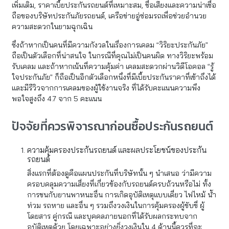
เพิ่มเติม, ราคาเบี้ยประกันรถยนต์ที่เหมาะสม, ชื่อเสียงและความน่าเชื่อ
ถือของบริษัทประกันภัยรถยนต์, เครือข่ายอู่ซ่อมรถเพื่อช่วยอำนวย
ความสะดวกในยามฉุกเฉิน
ซึ่งถ้าหากเป็นคนที่มีความกังวลในเรื่องการเคลม “วิริยะประกันภัย”
ถือเป็นตัวเลือกที่น่าสนใจ ในกรณีที่คุณไม่เป็นคนผิด ทางวิริยะพร้อม
รับเคลม และถ้าหากเน้นที่ความคุ้มค่า เคลมสะดวกผ่านวิดีโอคอล “รู้
ใจประกันภัย” ก็ถือเป็นอีกตัวเลือกหนึ่งที่มีเบี้ยประกันราคาที่เข้าถึงได้
และมีรีวิวจากการเคลมของผู้ใช้งานจริง ที่ได้รับคะแนนความพึง
พอใจสูงถึง 4.7 จาก 5 คะแนน
ปัจจัยที่ควรพิจารณาก่อนซื้อประกันรถยนต์
ความคุ้มครองประกันรถยนต์ และผลประโยชน์ของประกัน
รถยนต์
สิ่งแรกที่ต้องดูคือแผนประกันที่บริษัทนั้น ๆ นำเสนอ ว่ามีความ
ครอบคลุมความเสี่ยงที่เกี่ยวข้องกับรถยนต์ครบถ้วนหรือไม่ ทั้ง
การชนกับยานพาหนะอื่น การเกิดอุบัติเหตุแบบเดี่ยว ไฟไหม้ น้ำ
ท่วม รถหาย และอื่น ๆ รวมถึงวงเงินในการคุ้มครองผู้ขับขี่ ผู้
โดยสาร คู่กรณี และบุคคลภายนอกที่ได้รับผลกระทบจาก
อุบัติเหตุด้วย โดยเฉพาะอย่างยิ่งวงเงินใน 4 ด้านนี้ควรที่จะ