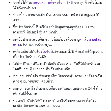
วางใจได้กับ
คะแนนความพึงพอใจ 4.9/5
จากลูกค้าจริงที่เคย
ใช้บริการกับเรา
จ่ายเบี้ย สบายกระเป๋า ด้วยโปรแกรมผ่อนชำระนานสูงสุด 10
งวด
ซื้อประกันวันนี้ รับฟรีบัตรกำนัลมูลค่าสูงสุดถึง 500 บาท
เฉพาะที่ มิสเตอร์ คุ้มค่า เท่านั้น
ลดเบี้ยประกันแบบชิล ๆ ง่ายนิดเดียว เพียงระบุ
ค่าเสียหายส่วน
แรก
ลงในกรมธรรม์ของคุณ
เพลิดเพลินไปกับ
โปรโมชัน
พิเศษตลอดทั้งปี ที่จะช่วยให้คุณจ่าย
เบี้ยประกันน้อยลงได้อีก
ให้คำปรึกษาฟรีแบบตัวต่อตัว คัดสรรประกันที่ใช่สำหรับคุณ
โดยทีมงานผู้เชี่ยวชาญที่พร้อมช่วยเหลือ
อ่านง่าย เข้าใจไว ด้วยสรุปเงื่อนไขความคุ้มครองและข้อยกเว้น
ต่าง ๆ อย่างชัดเจน ครบถ้วน
สะดวก รวดเร็ว ด้วยระบบซื้อประกันออนไลน์ตลอด 24 ชั่วโมง
เพียงไม่กี่ขั้นตอน
ปลอดภัย มั่นใจได้กับระบบชำระเงินที่หลากหลาย ทั้งบัตร
เครดิต บัตรเดบิต และ QR Code