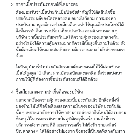
ราคาเบี้ยประกันรถยนต์ที่เหมาะสม
ต้องยอมรับว่าเบี้ยประกันเป็นปัจจัยสำคัญที่ใช้ตัดสินใจซื้อ
ประกันรถยนต์ของใครหลายคน อย่างไรก็ตาม การมองหา
ประกันราคาถูกเพียงอย่างเดียวก็อาจทำให้คุณเสียประโยชน์ได้
สิ่งที่ควรทำคือการ เปรียบเทียบประกันรถยนต์ จากหลาย ๆ
บริษัท ว่าเบี้ยประกันเท่ากันแต่ให้ความคุ้มครองแตกต่างกัน
อย่างไร ยิ่งได้ความคุ้มครองมากก็ควรมีเบี้ยสูงขึ้นตามไปด้วย ดัง
นั้นต้องเลือกให้เหมาะสมกับความต้องการและกำลังจ่ายของเรา
ด้วย
ในปัจจุบันบริษัทประกันภัยรถยนต์หลายแห่งก็มีให้ผ่อนชำระ
เบี้ยได้สูงสุด 10 เดือน ผ่านบัตรเดบิตและเครดิต ยิ่งช่วยแบ่งเบา
ภาระให้ผู้ที่ต้องการซื้อประกันรถยนต์ได้อีกด้วย
ชื่อเสียงและความน่าเชื่อถือของบริษัท
นอกจากเรื่องความคุ้มครองและเบี้ยประกันแล้ว อีกสิ่งหนึ่งที่
มองข้ามไม่ได้คือชื่อเสียงและความมั่นคงของบริษัทประกันภัย
นั้น ๆ เพราะเราต้องการให้เขาสามารถจ่ายค่าสินไหมได้ครบตาม
ที่ระบุไว้ในกรมธรรม์หากเกิดอุบัติเหตุขึ้นจริง รวมถึงมีการ
บริการหลังการขายที่ดี สะดวกรวดเร็ว ไม่เชิ่งช้า ช่วยเคลียร์
ปัญหาต่าง ๆ ให้ได้อย่างไม่ยุ่งยาก ซึ่งตรงนี้เป็นจุดที่ต่างกันมาก