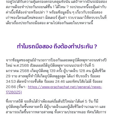
รถคู่ใจได้รับความคุ้มครองครอบคลุมทั้งนั้น แต่ถ้าหากเป็นรถมือสอง
สภาพดีจะทําประกันรถยนต์ชั้น 1 ได้ไหม ? รถประเภทนี้จะคุ้มค่ากับ
ค่าเบี้ยที่ต้องจ่ายหรือเปล่า ? พร้อมข้อมูลอื่น ๆ เกี่ยวกับรถมือสอง
เก่าของใครแต่ใหม่ของเรา มิสเตอร์ คุ้มค่า รวบรวมมาให้ครบจบในที่
เดียวเรื่องประกันรถมือสอง ตามไปส่องกันเลยในบทความนี้
ทำไมรถมือสอง ถึงต้องทำประกัน ?
จากข้อมูลของศูนย์อำนวยการป้องกันและลดอุบัติเหตุทางถนนช่วงปี
ใหม่ พ.ศ.2568 เปิดเผยสถิติอุบัติเหตุทางถนนประจำวันที่ 5
มกราคม 2568 เกิดอุบัติเหตุ 139 ครั้ง ผู้บาดเจ็บ 128 คน ผู้เสียชีวิต
29 ราย สาเหตุที่ทำให้เกิดอุบัติเหตุสูงสุด ได้แก่ ขับรถเร็ว ร้อยละ
34.53 ตัดหน้ากระชั้นชิด ร้อยละ 24.46 และทัศนวิสัยไม่ดี ร้อยละ
20.86 (ที่มา :
https://www.prachachat.net/general/news-
1728025)
ซึ่งจากสถิติ จะเห็นได้ว่าเพียงแค่เริ่มต้นปีใหม่มาได้แค่ 5 วัน ก็มี
อุบัติเหตุเกิดขึ้นหลายครั้ง มีผู้บาดเจ็บและผู้เสียชีวิตจำนวนมาก และ
สามารถเกิดขึ้นจากหลายสาเหตุ ทั้งความประมาทเอย ทัศนวิสัยการ