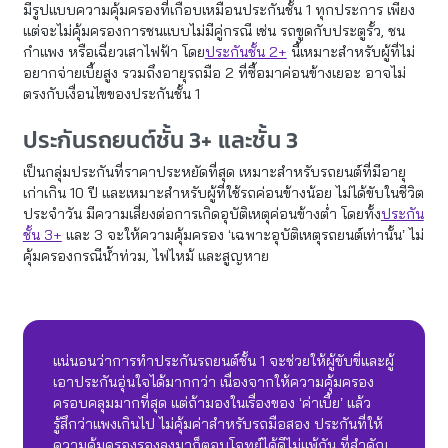
มีรูปแบบความคุ้มครองที่เกือบเหมือนประกันชั้น 1 ทุกประการ เพียง
แต่จะไม่คุ้มครองการชนแบบไม่มีคู่กรณี เช่น รถขูดกับประตูรั้ว, ชน
กำแพง หรือเฉี่ยวเสาไฟฟ้า โดย
ประกันชั้น 2+
นี้เหมาะสำหรับผู้ที่ไม่
อยากจ่ายเบี้ยสูง รวมถึงอายุรถมือ 2 ที่ซื้อมาค่อนข้างเยอะ อาจไม่
ตรงกับเงื่อนไขของประกันชั้น 1
ประกันรถยนต์ชั้น 3+ และชั้น 3
เป็นกลุ่มประกันที่ราคาประหยัดที่สุด เหมาะสำหรับรถยนต์ที่มีอายุ
เก่าเกิน 10 ปี และเหมาะสำหรับผู้ที่ใช้รถค่อนข้างน้อย ไม่ได้ขับในชีวิต
ประจำวัน มีความเสี่ยงต่อการเกิดอุบัติเหตุค่อนข้างต่ำ โดยทั้ง
ประกัน
ชั้น 3+
และ 3 จะให้ความคุ้มครอง ‘เฉพาะอุบัติเหตุรถยนต์เท่านั้น’ ไม่
คุ้มครองกรณีน้ำท่วม, ไฟไหม้ และสูญหาย
แน่นอนว่าการทําประกันรถยนต์ชั้น 1 จะช่วยให้ผู้ขับขี่และผู้
เอาประกันอุ่นใจได้มากกว่า เนื่องจากให้ความคุ้มครอง
ครอบคลุมมากที่สุด แต่ถ้ามองในเรื่องของ ‘ค่าเบี้ย’ แล้ว
รู้สึกว่าแพงเกินไป ไม่คุ้มค่าสำหรับรถมือสอง ประกันที่ให้
ความคุ้มครองรองลงมาก็ตอบโจทย์ได้ดีไม่แพ้กัน ที่สำคัญ