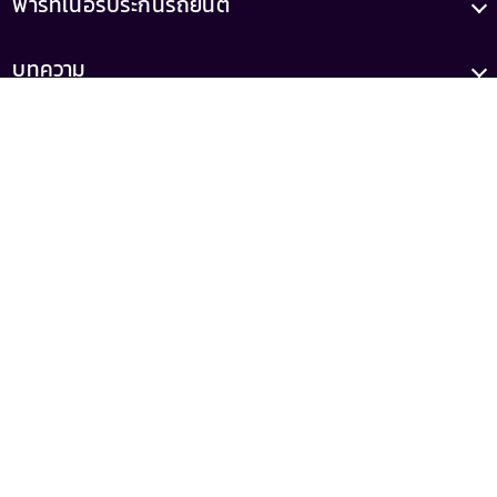
พาร์ทเนอร์ประกันรถยนต์
บทความ
เกี่ยวกับเรา
เลขทะเบียน
เลขที่ใบอนุญาต
0105556046521
ว00022/2558
(เสนอขายโดยบริษัท รู้ใจ จำกัด)
MrKumka
MrKumka
02 080 9292