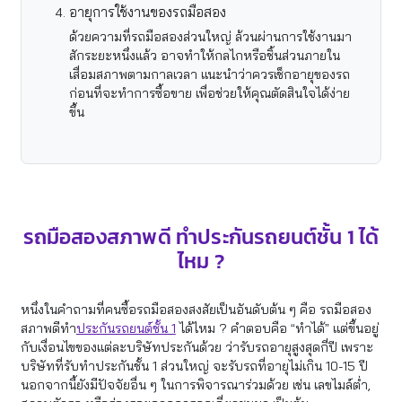
อายุการใช้งานของรถมือสอง
ด้วยความที่รถมือสองส่วนใหญ่ ล้วนผ่านการใช้งานมา
สักระยะหนึ่งแล้ว อาจทำให้กลไกหรือชิ้นส่วนภายใน
เสื่อมสภาพตามกาลเวลา แนะนำว่าควรเช็กอายุของรถ
ก่อนที่จะทำการซื้อขาย เพื่อช่วยให้คุณตัดสินใจได้ง่าย
ขึ้น
รถมือสองสภาพดี ทำประกันรถยนต์ชั้น 1 ได้
ไหม ?
หนึ่งในคำถามที่คนซื้อรถมือสองสงสัยเป็นอันดับต้น ๆ คือ รถมือสอง
สภาพดีทำ
ประกันรถยนต์ชั้น 1
ได้ไหม ? คำตอบคือ “ทำได้” แต่ขึ้นอยู่
กับเงื่อนไขของแต่ละบริษัทประกันด้วย ว่ารับรถอายุสูงสุดกี่ปี เพราะ
บริษัทที่รับทำประกันชั้น 1 ส่วนใหญ่ จะรับรถที่อายุไม่เกิน 10-15 ปี
นอกจากนี้ยังมีปัจจัยอื่น ๆ ในการพิจารณาร่วมด้วย เช่น เลขไมล์ต่ำ,