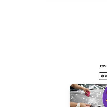
เพรา
คู่ม