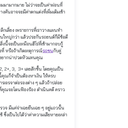
มมามากมาย ไม่ว่าจะเป็นค่าผ่อนที่
ันอาจจะมีค่าตกแต่งที่เพิ่มเติมเข้า
วรหลีกเลี่ยง เพราะการที่เราวางแผนทำ
อนใหญ่กว่า แล้วประกันรถยนต์ก็มีข้อดี
งนี้จะเป็นเหมือนฮีโร่ที่เข้ามากอบกู้
ี่ หรือถ้าเกิดเหตุการณ์
รถชน
กับคู่
สนยุ่งยากน่าปวดหัวแทนคุณ
2, 2+, 3, 3+ เลยสักชั้น โดยคุณเป็น
ี้คุณก็จำเป็นต้องหาเงิน ให้ครบ
รเจรจาต่อรองต่าง ๆ แล้วถ้าปล่อย
 ที่คุณจะโดนฟ้องร้อง ดำเนินคดี คราว
รวจ มีแค่จ่าเฉยยืนเฉย ๆ อยู่แถวนั้น
ซึ่งเป็นไปได้ว่าค่าความเสียหายเหล่า