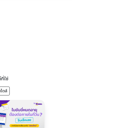
ี่ใช่
สไตล์