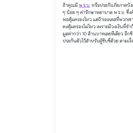
ถ้าคุณมี
พ.ร.บ.
หรือประกันภัยภาคบังคั
ๆ น้อย ๆ ค่ารักษาพยาบาล พ.ร.บ. ซึ่ง
พอคุ้มครองไหว แต่ถ้าเจอเคสที่พวกเขา
คงคุ้มครองไม่ไหว เพราะมีวงเงินที่
มูลค่ากว่า 10 ล้านบาทเลยทีเดียว อีกข
ประกันตัวไว้สำหรับผู้ขับขี่ด้วย ตามเ