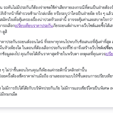
กัน รถคันไม่มีประกันก็ต้องจ่ายชดใช้ค่าเสียหายเองกรณีที่ตนเป็นฝ่ายต้องรับ
้องให้เจ้าหน้าที่ตำรวจเข้ามาไกล่เกลี่ย หรือระบุว่าใครเป็นฝ่ายผิด จริง ๆ แ
สมัครใจเพื่อคุ้มครองเรื่องน่าปวดหัวเหล่านี้ อาจจะคุ้มค่าและสบายใจกว่
มารถเลือก
เปรียบเทียบราคาประกัน
ภัยรถยนต์ผ่านทางเว็บไซต์และซื้อได้เส
 ดูสิ
ทียบราคาประกันรถยนต์ออนไลน์ ที่จะพาทุกคนไปพบกับข้อเสนอที่คุ้มค่าที่
ะมึนหัวเพียงใด ในตอนที่ต้องเลือกประกันรถที่ใช่ เราจึงสร้างเว็บไซต์
เปรีย
กรอกข้อมูลลงไป คุณก็จะได้เห็นราคาสุดท้ายในพริบตา เหตุผลที่คุณควร
เปรี
ง ๆ ไม่ว่าขั้นตอนไหนคุณก็เพียงแค่กระดิกนิ้วคลิกเท่านั้น
อยครั้งต้องเช็คราคาผ่านมือถือ เราเลยออกแบบให้ขั้นตอนการเปรียบเทียบ
ส ไม่มีการรับใต้โต๊ะกับบริษัทประกันภัย ไม่มีการแอบเชียร์ใครเป็นพิเ
่มีหมกเม็ด