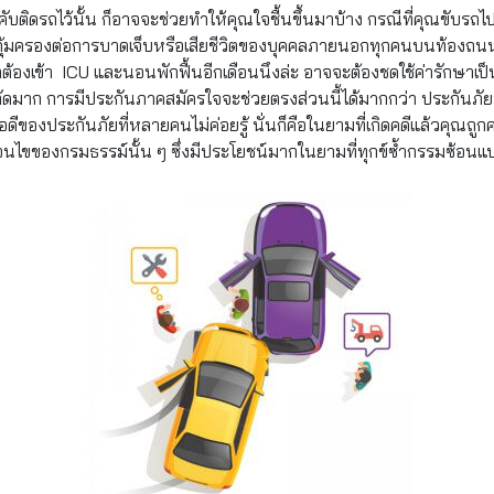
บติดรถไว้นั้น ก็อาจจะช่วยทำให้คุณใจชื้นขึ้นมาบ้าง กรณีที่คุณขับรถไ
คุ้มครองต่อการบาดเจ็บหรือเสียชีวิตของบุคคลภายนอกทุกคนบนท้องถนนที่เ
ต้องเข้า ICU และนอนพักฟื้นอีกเดือนนึงล่ะ อาจจะต้องชดใช้ค่ารักษาเป็น
จำกัดมาก การมีประกันภาคสมัครใจจะช่วยตรงส่วนนี้ได้มากกว่า ประกันภ
้อดีของประกันภัยที่หลายคนไม่ค่อยรู้ นั่นก็คือในยามที่เกิดคดีแล้วคุณถูก
งื่อนไขของกรมธรรม์นั้น ๆ ซึ่งมีประโยชน์มากในยามที่ทุกข์ซ้ำกรรมซ้อนแบ