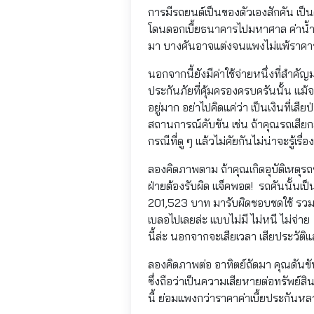
การมีรถยนต์เป็นของตัวเองสักคัน เป็
โดนดอกเบี้ยธนาคารไปมหาศาล ค่าน้ำมัน
มา บางคันอาจแต่งจนแพงไม่แพ้ราคาร
นอกจากนี้ยังมีค่าใช้จ่ายหนึ่งที่สำคัญ
ประกันภัยที่คุ้มครองครบครันนั้น แม้
อยู่มาก อย่าไปคิดแค่ว่า เป็นเงินที่เสี
สถานการณ์คับขัน เช่น ถ้าคุณรถเสียกล
กรณีที่ดู ๆ แล้วไม่คัยกันไม่น่าจะรู้เ
ลองคิดภาพตาม ถ้าคุณเกิดอุบัติเหตุรถ
ฝ่ายต้องรับผิด แจ็คพอต! รถคันนั้นเป
201,523 บาท มารับผิดชอบชดใช้ รวมท
เบลอไปเลยล่ะ แบบไม่มี ไม่หนี ไม่จ่า
นี้ล่ะ นอกจากจะเสียเวลา เสียประวัติแล
ลองคิดภาพต่อ อาทิตย์ถัดมา คุณดันขับร
ซึ่งถือว่าเป็นความเสียหายต่อทรัพย์ส
นี้ ย่อมแพงกว่าราคาค่าเบี้ยประกันหล