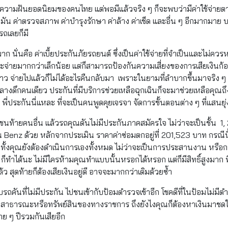
นความฝันยอดนิยมของคนไทย แต่พอมีแล้วจริง ๆ ก็จะพบว่ามีค่าใช้จ่ายตา
 ค่าตรวจสภาพ ค่าบำรุงรักษา ค่าล้าง ค่าเช็ด และอื่น ๆ อีกมากมาย บางค
ถเลยก็มี
มาก นั่นคือ ค่าเบี้ยประกันภัยรถยนต์ ซึ่งเป็นค่าใช้จ่ายที่จำเป็นและไม่ค
จะจ่ายมากกว่าเล็กน้อย แต่ก็สามารถป้องกันความเสี่ยงของการเสียเงินก้
ยป่าว จ่ายไปแล้วก็ไม่ได้อะไรคืนกลับมา เพราะในยามที่ลำบากขึ้นมาจริง ๆ สิ่
างดึกคนเดียว ประกันที่มีบริการช่วยเหลือฉุกเฉินก็จะมาช่วยเหลือคุณถึงท
รื่อง พี่ประกันนี่แหละ ที่จะเป็นคนพูดคุยเจรจา จัดการขั้นตอนต่าง ๆ ที่แ
ชนท้ายคนอื่น แล้วรถคุณดันไม่มีประกันภาคสมัครใจ ไม่ว่าจะเป็นชั้น 1, 
็น Benz ด้วย หลักจากประเมิน ราคาค่าซ่อมตกอยู่ที่ 201,523 บาท กรณีน
ั้งคุณยังต้องดำเนินการเองทั้งหมด ไม่ว่าจะเป็นการประสานงาน หรือกา
ย ก็ทำได้นะ ไม่มีใครห้ามคุณทำแบบนั้นหรอกได้หรอก แต่ก็มีสิทธิ์สูงมาก
้ว สุดท้ายก็ต้องเสียเงินอยู่ดี อาจจะมากกว่าเดิมด้วยซ้ำ
ถคันที่ไม่มีประกัน ไปชนเข้ากับป้อมตำรวจเข้าอีก โชคดีที่ในป้อมไม่มีตำ
ินสาธารณะหรือทรัพย์สินของทางราชการ ถึงยังไงคุณก็ต้องหาเงินมาชดใช้ 
าย ๆ ปีรวมกันเสียอีก