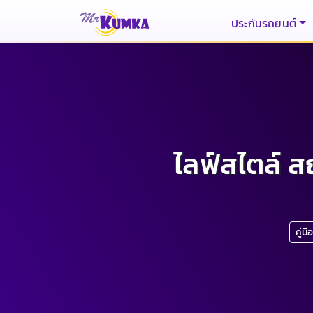
ประกันรถยนต์
ไลฟ์สไตล์ ส
คู่ม