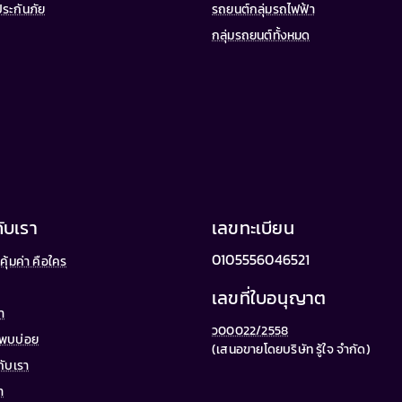
ประกันภัย
รถยนต์กลุ่มรถไฟฟ้า
กลุ่มรถยนต์ทั้งหมด
กับเรา
เลขทะเบียน
0105556046521
คุ้มค่า คือใคร
น
เลขที่ใบอนุญาต
้า
ว00022/2558
่พบบ่อย
(เสนอขายโดยบริษัท รู้ใจ จำกัด)
กับเรา
า