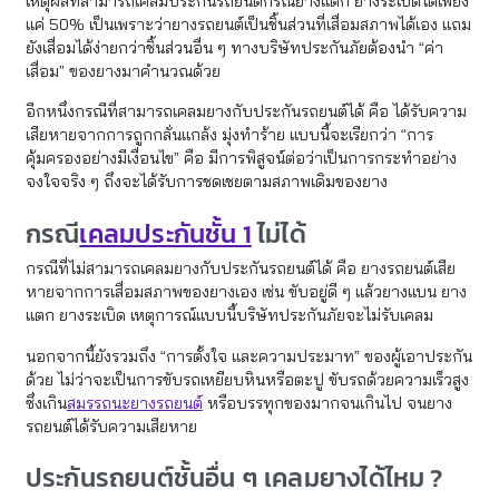
เหตุผลที่สามารถเคลมประกันรถยนต์กรณียางแตก ยางระเบิดได้เพียง
แค่ 50% เป็นเพราะว่ายางรถยนต์เป็นชิ้นส่วนที่เสื่อมสภาพได้เอง แถม
ยังเสื่อมได้ง่ายกว่าชิ้นส่วนอื่น ๆ ทางบริษัทประกันภัยต้องนำ “ค่า
เสื่อม” ของยางมาคำนวณด้วย
อีกหนึ่งกรณีที่สามารถเคลมยางกับประกันรถยนต์ได้ คือ ได้รับความ
เสียหายจากการถูกกลั่นแกล้ง มุ่งทำร้าย แบบนี้จะเรียกว่า “การ
คุ้มครองอย่างมีเงื่อนไข” คือ มีการพิสูจน์ต่อว่าเป็นการกระทำอย่าง
จงใจจริง ๆ ถึงจะได้รับการชดเชยตามสภาพเดิมของยาง
กรณี
เคลมประกันชั้น 1
ไม่ได้
กรณีที่ไม่สามารถเคลมยางกับประกันรถยนต์ได้ คือ ยางรถยนต์เสีย
หายจากการเสื่อมสภาพของยางเอง เช่น ขับอยู่ดี ๆ แล้วยางแบน ยาง
แตก ยางระเบิด เหตุการณ์แบบนี้บริษัทประกันภัยจะไม่รับเคลม
นอกจากนี้ยังรวมถึง “การตั้งใจ และความประมาท” ของผู้เอาประกัน
ด้วย ไม่ว่าจะเป็นการขับรถเหยียบหินหรือตะปู ขับรถด้วยความเร็วสูง
ซึ่งเกิน
สมรรถนะยางรถยนต์
หรือบรรทุกของมากจนเกินไป จนยาง
รถยนต์ได้รับความเสียหาย
ประกันรถยนต์ชั้นอื่น ๆ เคลมยางได้ไหม ?