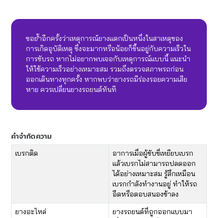
ขอย้ำอีกครั้งว่าเหตุการณ์ยางแตกเป็นหนึ่งในสาเหตุของ
การเกิดอุบัติเหตุ ซึ่งจะมากหรือน้อยก็ขึ้นอยู่กับความเร็วใน
การขับรถ หากไม่อยากพบเจอกับเหตุการณ์แบบนี้ แนะนำ
ให้ใช้ความเร็วอย่างเหมาะสม รวมถึงตรวจสภาพรถก่อน
ออกเดินทางทุกครั้ง หากพบว่ายางรถมีร่องรอยความเสีย
หาย ควรเปลี่ยนยางรถยนต์ทันที
คำจำกัดความ
เบรกติด
อาการเมื่อผู้ขับขี่เหยียบเบรก
แล้วเบรกไม่สามารถปลดออก
ได้อย่างเหมาะสม รู้สึกเหมือน
เบรกกำลังทำงานอยู่ ทำให้รถ
อืดหรือตอบสนองช้าลง
ยางอะไหล่
ยางรถยนต์ที่ถูกออกแบบมา