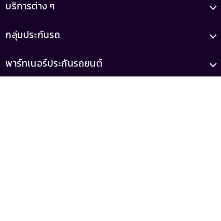
บริการต่าง ๆ
กลุ่มประกันรถ
พาร์ทเนอร์ประกันรถยนต์
บทความ
เกี่ยวกับเรา
เลขทะเบียน
เลขที่ใบอนุญาต
0105556046521
ว00022/2558
(เสนอขายโดยบริษัท รู้ใจ จำกัด)