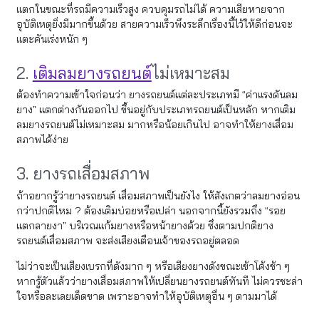
แตกในขณะที่รถมีความเร็วสูง ควบคุมรถไม่ได้ ความเสียหายจาก
อุบัติเหตุยิ่งมีมากขึ้นด้วย สายความเร็วพึงระลึกเรื่องนี้ไว้ให้ดีก่อนจะ
แตะคันเร่งหนัก ๆ
2.
เติมลมยางรถยนต์
ไม่เหมาะสม
ต้องทำความเข้าใจก่อนว่า ยางรถยนต์แต่ละประเภทมี “ค่าแรงดันลม
ยาง” แตกต่างกันออกไป ขึ้นอยู่กับประเภทรถยนต์เป็นหลัก หากเติม
ลมยางรถยนต์ไม่เหมาะสม มากหรือน้อยเกินไป อาจทำให้ยางเสื่อม
สภาพได้ง่าย
3. ยางรถเสื่อมสภาพ
ถ้าอยากรู้ว่ายางรถยนต์ เสื่อมสภาพเป็นยังไง ให้สังเกตว่าลมยางอ่อน
กว่าปกติไหม ? ต้องเติมบ่อยหรือเปล่า นอกจากนี้ยังรวมถึง “รอย
แตกลายงา” บริเวณแก้มยางหรือหน้ายางด้วย ซึ่งตามปกติยาง
รถยนต์เสื่อมสภาพ จะส่งเสียงเตือนเจ้าของรถอยู่ตลอด
ไม่ว่าจะเป็นเสียงเบรกที่ดังมาก ๆ หรือเสียงยางดังขณะเข้าโค้งช้า ๆ
หากรู้ตัวแล้วว่ายางเสื่อมสภาพให้เปลี่ยนยางรถยนต์ทันที ไม่ควรชะล่า
ใจหรือละเลยเด็ดขาด เพราะอาจทำให้อุบัติเหตุอื่น ๆ ตามมาได้