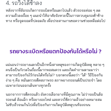
4. รถวิ่งได้ช้าลง
หลังจากที่ล้อรถเกิดการระเบิดหรือแตกไปแล้ว ตัวรถจะค่อย ๆ ลด
ความเร็วลงเรื่อย ๆ แนะนำให้อาศัยจังหวะนี้ในการควบคุมรถเข้าข้าง
ทาง หรือจุดจอดที่ปลอดภัย เพื่อประสานงานขอความช่วยเหลือต่อไป
รถยางระเบิดหรือแตกป้องกันได้หรือไม่ ?
แน่นอนว่ารถยางแตกเป็นอีกหนึ่งสาเหตุของการเกิดอุบัติเหตุ หลาย ๆ
คนจึงเป็นกังวลในเรื่องนี้มากพอสมควร และเกิดคำถามตามมาว่า
สามารถป้องกันไว้ก่อนได้หรือไม่? บอกตรงนี้เลยว่า “ได้” วิธีป้องกัน
ง่าย ๆ คือ หมั่นตรวจเช็คสภาพรถ สภาพยางรถยนต์เป็นประจำ โดย
เฉพาะก่อนออกเดินทางทุกครั้ง
นอกจากการเช็ครถแล้ว ยังควรเลือกยางที่มีคุณภาพ ไม่ว่าจะเป็นล้อ
รถยนต์ ล้อแม็ก หรือยางอะไหล่ และควรใช้ความเร็วอย่างเหมาะสม
ไม่ขับเร็วจนเกินไปเพื่อป้องกันการเกิดอุบัติเหตุบนท้องถนน