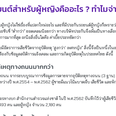
นต์สำหรับผู้หญิงคืออะไร ? ทำไมจ่า
หญิงไม่ใช่เรื่องที่แปลกใหม่อะไร และที่มีประกันรถยนต์ผู้หญิงก็เพราะว่า
ุขณะขับขี่ “ต่ำกว่า” ยอดเคลมน้อยกว่า ทางบริษัทประกันจึงเพิ่มเป็นทางเลื
มากที่สุด เหนือสิ่งอื่นใดคือ ค่าเบี้ยประหยัดกว่า
ัตราการเสียชีวิตจากอุบัติเหตุ ‘สูงกว่า’ เพศหญิง” สิ่งนี้จึงเป็นหนึ่งใ
คล้องกับข้อมูลสถิติการแจ้งเคลม และการเกิดอุบัติเหตุในประเทศไทย ดังนี้
บัติเหตุทางถนนมากกว่า
ิเหตุทางถนน จากระบบบูรณาการข้อมูลการตายจากอุบัติเหตุทางถนน (3 ฐา
่างปี พ.ศ.2554 – พ.ศ.2562 ผู้ชายมีแนวโนัมบาดเจ็บ เสียชีวิต และพิกา
รทางบก สำนักงานตำรวจแห่งชาติ ในปี พ.ศ.2562 บันทึกไว้ว่าผู้เสียชีวิต
,493 คน และผู้หญิง จำนวน 2,180 คน