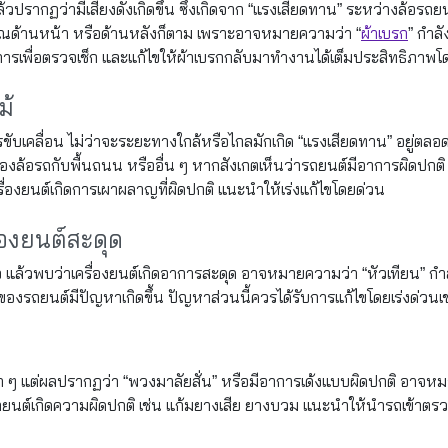
วปรากฏว่ามีเสียงดังเกิดขึ้น ซึ่งเกิดจาก “แรงเสียดทาน” ระหว่างล้อรถย
บริเวณด้านหน้า หรือด้านหลังก็ตาม เพราะอาจหมายความว่า “
ผ้าเบรก
” กำลั
การเพื่อตรวจเช็ก และแก้ไขให้ผ้าเบรกกลับมาทำงานได้เต็มประสิทธิภาพโดย
ม้
ับเคลื่อน ไม่ว่าจะระยะทางใกล้หรือไกลมักเกิด “แรงเสียดทาน” อยู่ตลอ
งล้อรถกับพื้นถนน หรืออื่น ๆ หากสังเกตเห็นว่ารถยนต์มีอาการผิดปกติ
องยนต์เกิดการเผาผลาญที่ผิดปกติ แนะนำให้เร่งแก้ไขโดยด่วน
ื่องยนต์สะดุด
ัว แล้วพบว่าเครื่องยนต์เกิดอาการสะดุด อาจหมายความว่า “หัวเทียน” กำ
รถยนต์มีปัญหาเกิดขึ้น ปัญหาส่วนนี้ควรได้รับการแก้ไขโดยเร่งด่วนเช
้า ๆ แต่ผลปรากฏว่า “พวงมาลัยสั่น” หรือมีอาการเด้งแบบผิดปกติ อาจห
ถยนต์เกิดความผิดปกติ เช่น แก้มยางเสีย ยางบวม แนะนำให้นำรถเข้าตรวจ