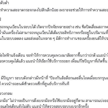
ดับต่ำ
ยาทำความสะอาดกระจกลงไปสักเล็กน้อย เพราะจะช่วยให้การทำความสะอ
ิ
มารถหมุนเวียนในระบบได้ เกิดจากปัจจัยหลายอย่าง เช่น ซีลปิดเสื่อมสภาพเกิ
่อน้ำมันเครื่องไม่สามารถหมุนเวียนได้เต็มประสิทธิภาพหรืออยู่ในปริมาณที่
ดันในระบบลดลง และส่งผลในหลาย ๆ มิติการทำงานของเครื่องยนต์ให้ป
ไฟฟ้าแจ้งเตือน จะทำให้การควบคุมพวงมาลัยยากขึ้นกว่าปกติ แนะนำใ
ถควบคุมได้แล้ว แนะนำให้เรียกใช้บริการรถยก เพื่อแก้ไขปัญหาที่เกิดขึ้น
ปัญหา ระบบดังกล่าวมีหน้าที่ “ป้องกันล้อล็อกและลื่นไถลเมื่อเบรกรุน
วรนำรถยนต์เข้าตรวจเช็กที่ศูนย์บริการทันที
างวงกลม
กมือ” ไม่ว่าจะเป็นการดึงเบรกมือหรือใช้เบรกมืออยู่ก็ตาม สามารถแบ่งออก
ือแต่ไฟเตือนยังไม่ดับ แนะนำให้ตรวจสอบระบบเบรกอีกครั้ง