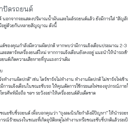
าปัดรถยนต์
ต์ นอกจากจะแสดงปริมาณน้ำมันและไมล์รถยนต์แล้ว ยังมีการใส่ “สัญลักษ
มีอยู่ด้วยกันหลายสัญญาณ ดังนี้
ยนต์ของคุณกำลังมีความผิดปกติ หากพบว่ามีการแจ้งเตือนประมาณ 2-3 ว
และสตาร์ทเครื่องยนต์ใหม่ หากการแจ้งเตือนยังคงอยู่ แนะนำให้นำรถเข้าต
งยนต์เกิดความเสียหายที่รุนแรงกว่าเดิม
ลบ
าร์จทำงานผิดปกติ” เช่น ไดร์ชาร์จไม่ทำงาน ทำงานผิดปกติ ไม่ชาร์จไฟเข้าแบ
ีการแจ้งเตือนในขณะขับรถ ให้คุณตัดการใช้กระแสไฟของอุปกรณ์ภายในห
โทรศัพท์มือถือ ฯลฯ ระวังอย่าให้เครื่องยนต์ดับเด็ดขาด
บขณะขับขี่รถยนต์ เพื่อบอกคุณว่า “ถุงลมนิรภัยกำลังมีปัญหา” ให้นำรถยนต
ุการณ์ร้ายแรงในขณะที่เกิดอุบัติเหตุไม่ทำงานหรือขณะขับขี่ปกติแล้วระเบ