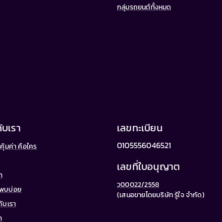
กลุ่มรถยนต์ทั้งหมด
กับเรา
เลขทะเบียน
0105556046521
คุ้มค่า คือใคร
น
เลขที่ใบอนุญาต
้า
ว00022/2558
่พบบ่อย
(เสนอขายโดยบริษัท รู้ใจ จำกัด)
กับเรา
า