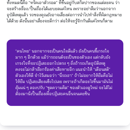
ทั้งหมดนี้คือ “ทริคเอาตัวรอด” ที่ขึ้นอยู่กับสกิลปากของแต่ละคน ว่า
จะสร้างเรื่อง/ปั้นเรื่องได้แยบยลแค่ไหน เพราะอย่าลืมว่านอกจาก
อุบัติเหตุแล้ว รถของคุณยังอาจเสี่ยงต่อการนำไปทำสิ่งที่ผิดกฎหมาย
ได้ด้วย ดังนั้นอย่าเสี่ยงจะดีกว่า ต่อให้จะรู้จักกันดีแค่ไหนก็ตาม
“คนไทย” นอกจากจะเป็นคนใจดีแล้ว ยังเป็นคนขี้เกรงใจ
มาก ๆ อีกด้วย แม้ว่ารถยนต์จะเป็นของตัวเอง แต่กลับยัง
เกรงใจที่จะปฏิเสธออกไปตรง ๆ ยิ่งถ้ารถเกิดอุบัติเหตุ
คงจะไม่กล้าเรียกร้องค่าเสียหายอีก แนะนำให้ “เตือนสติ”
ตัวเองให้ดี จำไว้เสมอว่า “นี่รถเรา” ถ้าไม่อยากให้ยืมคือไม่
ให้ยืม ปฏิเสธเสียงแข็งไปเลย เพราะถ้าเกิดอะไรขึ้นมามันไม่
คุ้มแน่ ๆ ลองปรับ “ชุดความคิด” ของตัวเองดูใหม่ จะได้ไม่
ต้องมานั่งปั้นเรื่องเพื่อปฏิเสธคนอื่นจนเคยชิน