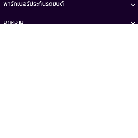
พาร์ทเนอร์ประกันรถยนต์
บทความ
เกี่ยวกับเรา
เลขทะเบียน
เลขที่ใบอนุญาต
0105556046521
ว00022/2558
(เสนอขายโดยบริษัท รู้ใจ จำกัด)
MrKumka
MrKumka
02 080 9292