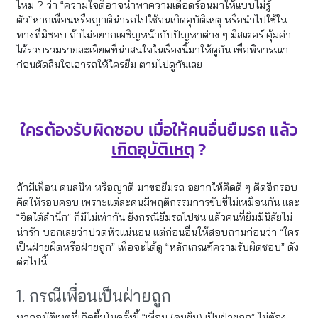
ไหม ? ว่า “ความใจดีอาจนำพาความเดือดร้อนมาให้แบบไม่รู้
ตัว”หากเพื่อนหรือญาตินำรถไปใช้จนเกิดอุบัติเหตุ หรือนำไปใช้ใน
ทางที่มิชอบ ถ้าไม่อยากเผชิญหน้ากับปัญหาต่าง ๆ มิสเตอร์ คุ้มค่า
ได้รวบรวมรายละเอียดที่น่าสนใจในเรื่องนี้มาให้ดูกัน เพื่อพิจารณา
ก่อนตัดสินใจเอารถให้ใครยืม ตามไปดูกันเลย
ใครต้องรับผิดชอบ เมื่อให้คนอื่นยืมรถ แล้ว
เกิดอุบัติเหตุ
?
ถ้ามีเพื่อน คนสนิท หรือญาติ มาขอยืมรถ อยากให้คิดดี ๆ คิดอีกรอบ
คิดให้รอบคอบ เพราะแต่ละคนมีพฤติกรรมการขับขี่ไม่เหมือนกัน และ
“จิตใต้สำนึก” ก็มีไม่เท่ากัน ยิ่งกรณียืมรถไปชน แล้วคนที่ยืมมีนิสัยไม่
น่ารัก บอกเลยว่าปวดหัวแน่นอน แต่ก่อนอื่นให้สอบถามก่อนว่า “ใคร
เป็นฝ่ายผิดหรือฝ่ายถูก” เพื่อจะได้ดู “หลักเกณฑ์ความรับผิดชอบ” ดัง
ต่อไปนี้
1. กรณีเพื่อนเป็นฝ่ายถูก
หากอุบัติเหตุที่เกิดขึ้นในครั้งนี้ “เพื่อน (คนยืม) เป็นฝ่ายถูก” ไม่ต้อง