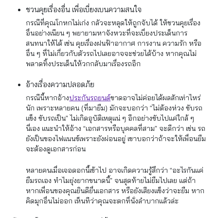
ชวนคุยเรื่องอื่น เพื่อเบี่ยงเบนความสนใจ
กรณีที่คุณโกหกไม่เก่ง กลัวจะหลุดให้ถูกจับได้ ให้ชวนคุยเรื่อง
อื่นอย่างเนียน ๆ พยายามหาจังหวะที่จะเบี่ยงประเด็นการ
สนทนาให้ได้ เช่น คุยเรื่องฝนฟ้าอากาศ การงาน ความรัก หรือ
อื่น ๆ ที่ไม่เกี่ยวกับตัวรถไปเลยอาจจะช่วยได้บ้าง หากคุณไม่
พลาดทิ้งประเด็นให้วกกลับมาเรื่องรถอีก
อ้างเรื่องความปลอดภัย
กรณีนี้หากอ้าง
ประกันรถยนต์
ขาดอาจไม่ค่อยได้ผลสักเท่าไหร่
นัก เพราะหลายคน (ที่มายืม) มักจะบอกว่า “ไม่ต้องห่วง ขับรถ
แข็ง ขับรถเป็น” ไม่เกิดอุบัติเหตุแน่ ๆ อีกอย่างขับไปแค่ใกล้ ๆ
นี่เอง แนะนำให้อ้าง “เอกสารหรือบุคคลที่สาม” จะดีกว่า เช่น รถ
ยังเป็นของไฟแนนซ์เพราะยังผ่อนอยู่ เขาบอกว่าถ้าจะให้เพื่อนยืม
จะต้องดูเอกสารก่อน
หลายคนเมื่อเจอดอกนี้เข้าไป อาจเกิดความรู้สึกว่า “อะไรกันแค่
ยืมรถเอง ทำไมยุ่งยากขนาดนี้” จนสุดท้ายไม่ยืมไปเลย แต่ถ้า
หากเพื่อนของคุณยินดียื่นเอกสาร หรือยังเสียงแข็งว่าจะยืม หาก
คิดมุกอื่นไม่ออก เห็นทีว่าคุณจะตกที่นั่งลำบากแล้วล่ะ