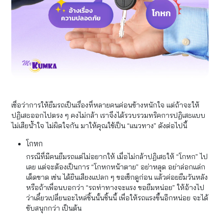
เชื่อว่าการให้ยืมรถเป็นเรื่องที่หลายคนค่อนข้างหนักใจ แต่ถ้าจะให้
ปฏิเสธออกไปตรง ๆ คงไม่กล้า เราจึงได้รวบรวมทริคการปฏิเสธแบบ
ไม่เสียน้ำใจ ไม่ผิดใจกัน มาให้คุณใช้เป็น “แนวทาง” ดังต่อไปนี้
โกหก
กรณีที่มีคนยืมรถแต่ไม่อยากให้ เมื่อไม่กล้าปฏิเสธให้ “โกหก” ไป
เลย แต่จะต้องเป็นการ “โกหกหน้าตาย” อย่าหลุด อย่าล่อกแล่ก
เด็ดขาด เช่น ได้ยินเสียงแปลก ๆ ขอเช็กดูก่อน แล้วค่อยยืมวันหลัง
หรือถ้าเพื่อนบอกว่า “รถท่าทางจะแรง ขอยืมหน่อย” ให้อ้างไป
ว่าเดี๋ยวเปลี่ยนอะไหล่ชิ้นนั้นชิ้นนี้ เพื่อให้รถแรงขึ้นอีกหน่อย จะได้
ขับสนุกกว่า เป็นต้น